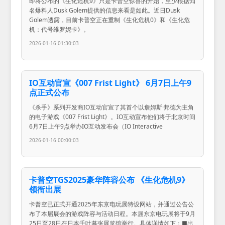
即将公布的《生化危机9》只是卡普空惊喜的开始，至少根据知
名爆料人Dusk Golem提供的信息来看是如此。近日Dusk
Golem透露，目前卡普空正在重制《生化危机0》和《生化危
机：代号维罗妮卡》。
2026-01-16 01:30:03
IO互动官宣《007 Frist Light》 6月7日上午9
点正式公布
《杀手》系列开发商IO互动官宣了其首个以詹姆斯·邦德为主角
的电子游戏《007 Frist Light》。IO互动宣布他们将于北京时间
6月7日上午9点举办IO互动发布会（IO Interactive
2026-01-16 00:00:03
卡普空TGS2025豪华阵容公布 《生化危机9》
领衔出展
卡普空已正式开通2025年东京电玩展特设网站，并通过公告公
布了本届展会的游戏阵容与活动日程。本届东京电玩展将于9月
25日至28日在日本千叶幕张展览馆举行。具体详情如下：■出