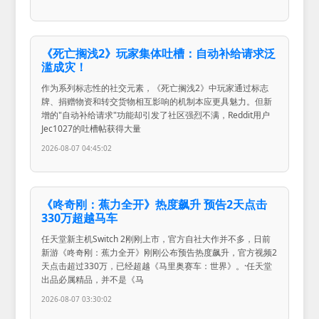
《死亡搁浅2》玩家集体吐槽：自动补给请求泛
滥成灾！
作为系列标志性的社交元素，《死亡搁浅2》中玩家通过标志
牌、捐赠物资和转交货物相互影响的机制本应更具魅力。但新
增的"自动补给请求"功能却引发了社区强烈不满，Reddit用户
Jec1027的吐槽帖获得大量
2026-08-07 04:45:02
《咚奇刚：蕉力全开》热度飙升 预告2天点击
330万超越马车
任天堂新主机Switch 2刚刚上市，官方自社大作并不多，日前
新游《咚奇刚：蕉力全开》刚刚公布预告热度飙升，官方视频2
天点击超过330万，已经超越《马里奥赛车：世界》。·任天堂
出品必属精品，并不是《马
2026-08-07 03:30:02