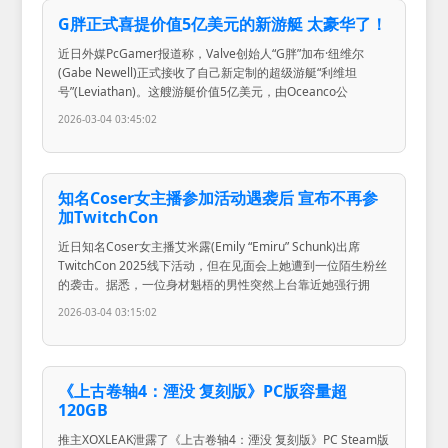
G胖正式喜提价值5亿美元的新游艇 太豪华了！
近日外媒PcGamer报道称，Valve创始人“G胖”加布·纽维尔
(Gabe Newell)正式接收了自己新定制的超级游艇“利维坦
号”(Leviathan)。这艘游艇价值5亿美元，由Oceanco公
2026-03-04 03:45:02
知名Coser女主播参加活动遇袭后 宣布不再参
加TwitchCon
近日知名Coser女主播艾米露(Emily “Emiru” Schunk)出席
TwitchCon 2025线下活动，但在见面会上她遭到一位陌生粉丝
的袭击。据悉，一位身材魁梧的男性突然上台靠近她强行拥
2026-03-04 03:15:02
《上古卷轴4：湮没 复刻版》PC版容量超
120GB
推主XOXLEAK泄露了《上古卷轴4：湮没 复刻版》PC Steam版