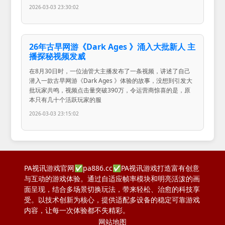
2026-03-03 23:30:02
26年古早网游《Dark Ages 》涌入大批新人 主
播探秘视频发威
在8月30日时，一位油管大主播发布了一条视频，讲述了自己
潜入一款古早网游《Dark Ages 》体验的故事，没想到引发大
批玩家共鸣，视频点击量突破390万，令运营商惊喜的是，原
本只有几十个活跃玩家的服
2026-03-03 23:15:02
PA视讯游戏官网✅pa886.cc✅PA视讯游戏打造富有创意
与互动的游戏体验。通过自适应帧率模块和明亮活泼的画
面呈现，结合多场景切换玩法，带来轻松、治愈的科技享
受。以技术创新为核心，提供适配多设备的稳定可靠游戏
内容，让每一次体验都不失精彩。
网站地图