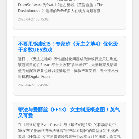
FromSoftware为Switch2独占游戏《黄昏血族（The
Duskbloods）》选择的PvPvE多人在线方向颇有微
2026-04-27 03:15:02
不要甩锅虚幻5！专家称《无主之地4》优化逊
于多数UE5游戏
近日，《无主之地4》因性能优化问题成为游戏行业关注焦点。
该游戏目前在Steam平台上收获“多半差评”，大量玩家反馈即
使高端配置设备也难以流畅运行，体验严重受损。专业技术分
析机构Digital Foun
2026-04-27 02:45:02
蒂法与爱丽丝《FF13》 女主制服概念图！英气
又可爱
在《最终幻想 Ever Crisis》与《最终幻想13》的联动活动中，
SE发布了爱丽丝与蒂法身着“守护军团制服”的造型设定图,这两
套以《FFXIII》女主角雷霆经典装扮为蓝本设计的服装，既英气