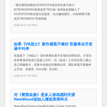
- 预注册奖励赠送SEVENTEEN成员亲自参与设计
的“BONGBONG装饰道具”等礼物- 游戏各处都融入了
SEVENTEEN亲自提出的创意，玩法趣味横生，内容精致可爱-
成员“WONWOO”亲身体验
2026-04-27 04:30:02
如果《VR战士》新作感觉不够好 世嘉将在开发
途中叫停
世嘉旗下《VR战士》系列将携全新开发项目强势回归。尽管目
前来看项目推进已是板上钉钉，但《如龙》工作室负责人横山
昌义明确表示：若新作未能达到预期水准，团队将毫不犹豫终
止开发。在接受《Fami通》采访时，
2026-04-27 03:30:02
对《黄昏血族》是多人游戏感到失望
NewBlood创始人痛批类塔科夫
New Blood Interactive联合创始人Dave Oshry对