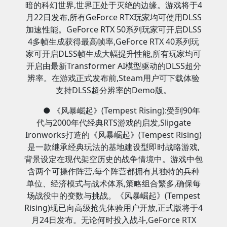
暗的科幻世界,世界正处于灭绝的边缘。游戏将于4
月22日发布,所有GeForce RTX玩家均可使用DLSS
加速性能。GeForce RTX 50系列玩家可开启DLSS
4多帧生成获得最高帧率,GeForce RTX 40系列玩
家可开启DLSS帧生成大幅提升性能,所有玩家均可
开启由最新Transformer AI模型驱动的DLSS超分
辨率。在游戏正式发布前,Steam用户可下载体验
支持DLSS超分辨率的Demo版。
● 《风暴崛起》(Tempest Rising):受到90年
代与2000年代经典RTS游戏的启发,Slipgate
Ironworks打造的《风暴崛起》(Tempest Rising)
是一款继承经典玩法的基地建设型即时战略游戏,
背景设定在现代架空历史的战争情境中。游戏中包
含两个可操作阵营,每个阵营都拥有其独特的兵种
单位、经济模式与战术体系,策略组合繁多,确保每
场战役中的变数与挑战。《风暴崛起》(Tempest
Rising)现已向高级抢先体验用户开放,正式版将于4
月24日发布。无论何时投入战斗,GeForce RTX