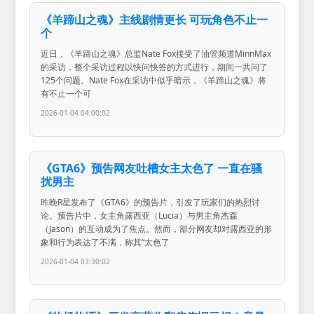
《羊蹄山之魂》主线剧情更长 可玩角色不止一
个
近日，《羊蹄山之魂》总监Nate Fox接受了油管频道MinnMax
的采访，整个采访过程以快问快答的方式进行，期间一共问了
125个问题。Nate Fox在采访中似乎暗示，《羊蹄山之魂》将
有不止一个可
2026-01-04 04:00:02
《GTA6》预告网友吐槽女主太色了 一直在骚
扰男主
昨晚R星发布了《GTA6》的预告片，引发了玩家们的热烈讨
论。预告片中，女主角露西亚（Lucia）与男主角杰森
（Jason）的互动成为了焦点。然而，部分网友却对露西亚的形
象和行为表达了不满，称其“太色了
2026-01-04 03:30:02