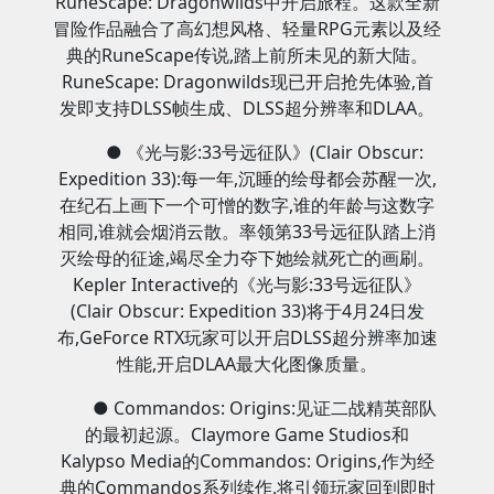
RuneScape: Dragonwilds中开启旅程。这款全新
冒险作品融合了高幻想风格、轻量RPG元素以及经
典的RuneScape传说,踏上前所未见的新大陆。
RuneScape: Dragonwilds现已开启抢先体验,首
发即支持DLSS帧生成、DLSS超分辨率和DLAA。
● 《光与影:33号远征队》(Clair Obscur:
Expedition 33):每一年,沉睡的绘母都会苏醒一次,
在纪石上画下一个可憎的数字,谁的年龄与这数字
相同,谁就会烟消云散。率领第33号远征队踏上消
灭绘母的征途,竭尽全力夺下她绘就死亡的画刷。
Kepler Interactive的《光与影:33号远征队》
(Clair Obscur: Expedition 33)将于4月24日发
布,GeForce RTX玩家可以开启DLSS超分辨率加速
性能,开启DLAA最大化图像质量。
● Commandos: Origins:见证二战精英部队
的最初起源。Claymore Game Studios和
Kalypso Media的Commandos: Origins,作为经
典的Commandos系列续作,将引领玩家回到即时