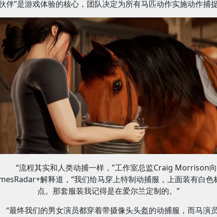
伙伴”是游戏体验的核心，团队决定为所有马匹动作实施动作捕
“流程其实和人类动捕一样，”工作室总监Craig Morrison向
amesRadar+解释道，“我们给马穿上特制动捕服，上面装有白色
点。那套服装我记得是在爱尔兰定制的。”
“最终我们的男女演员都穿着带摄像头头盔的动捕服，而马演