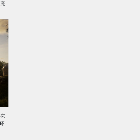
补充
—它
环