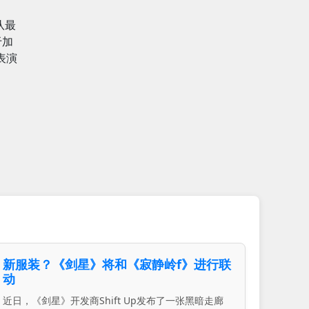
队最
于加
表演
新服装？《剑星》将和《寂静岭f》进行联
动
近日，《剑星》开发商Shift Up发布了一张黑暗走廊