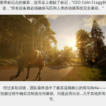
着带标记点的服装，连耳朵上都贴了标记，”CEO Colin Cragg
道，“所有设备都必须确保马匹和人类的动捕系统完全兼容。”
经过多轮试镜，团队最终选中了极其温顺耐心的母马Bella—
在拍摄过程中确实没制造任何麻烦。问题反而出在...几乎其他所有
节。