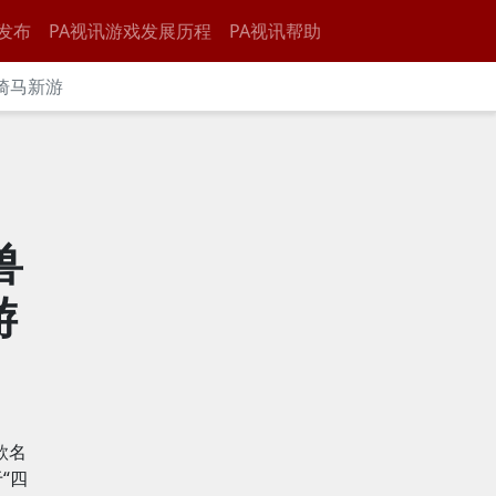
发布
PA视讯游戏发展历程
PA视讯帮助
骑马新游
兽
游
款名
于“四