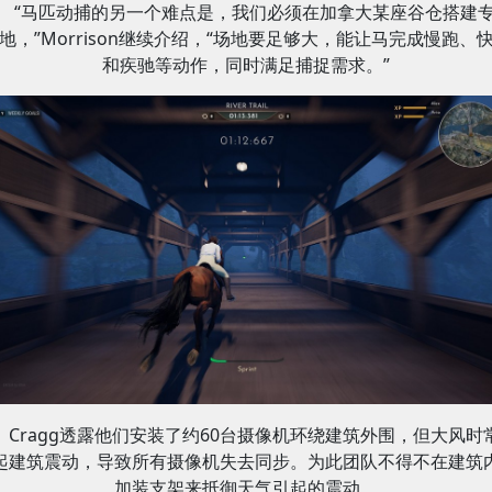
“马匹动捕的另一个难点是，我们必须在加拿大某座谷仓搭建
地，”Morrison继续介绍，“场地要足够大，能让马完成慢跑、
和疾驰等动作，同时满足捕捉需求。”
Cragg透露他们安装了约60台摄像机环绕建筑外围，但大风时
起建筑震动，导致所有摄像机失去同步。为此团队不得不在建筑
加装支架来抵御天气引起的震动。