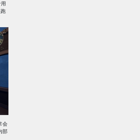
专用
快跑
常会
内部