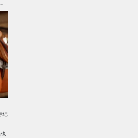
捉。
标记
员也