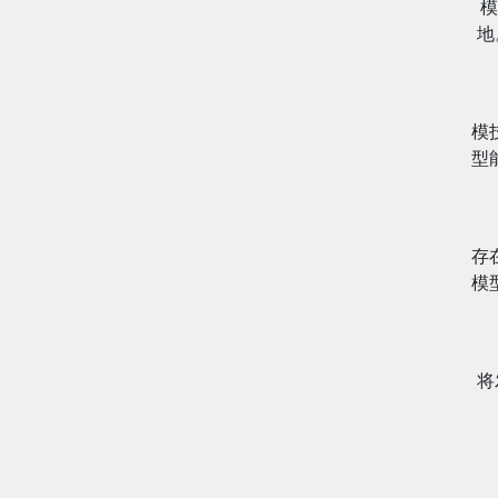
模
地
模
型
存
模
将