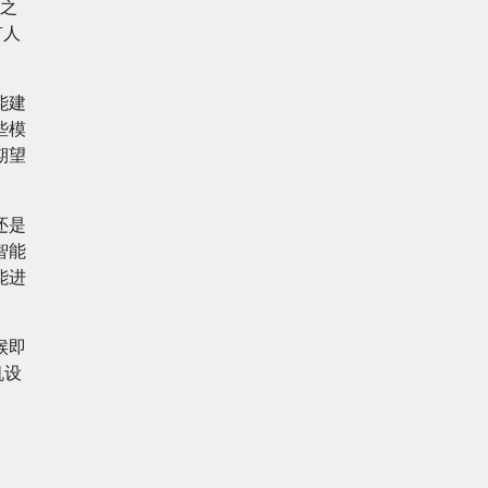
之
有人
能建
些模
期望
还是
智能
能进
候即
机设