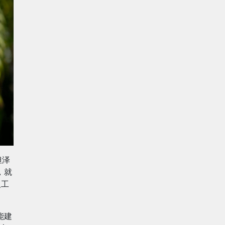
但泽
，就
人工
能建