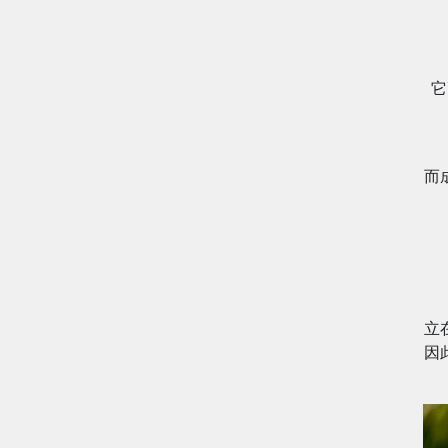
它
而
立
因