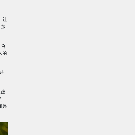
，让
的东
组合
来的
作却
是建
的，
而是