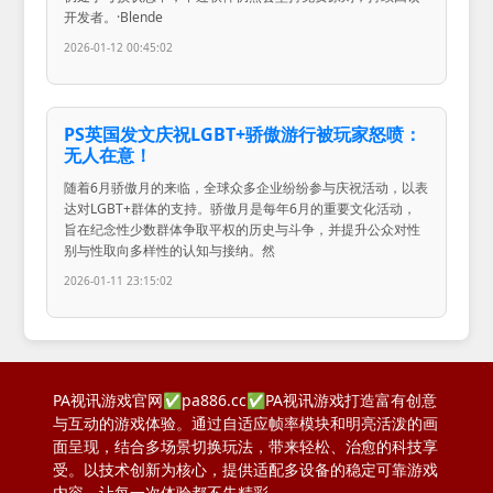
开发者。·Blende
2026-01-12 00:45:02
PS英国发文庆祝LGBT+骄傲游行被玩家怒喷：
无人在意！
随着6月骄傲月的来临，全球众多企业纷纷参与庆祝活动，以表
达对LGBT+群体的支持。骄傲月是每年6月的重要文化活动，
旨在纪念性少数群体争取平权的历史与斗争，并提升公众对性
别与性取向多样性的认知与接纳。然
2026-01-11 23:15:02
PA视讯游戏官网✅pa886.cc✅PA视讯游戏打造富有创意
与互动的游戏体验。通过自适应帧率模块和明亮活泼的画
面呈现，结合多场景切换玩法，带来轻松、治愈的科技享
受。以技术创新为核心，提供适配多设备的稳定可靠游戏
内容，让每一次体验都不失精彩。