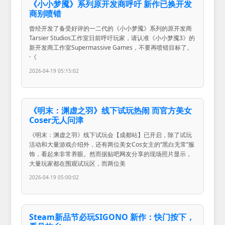
《小小梦魇》系列原开发商呼吁 新作已换开发
商别喷错
曾经开发了备受好评的一二代的《小小梦魇》系列的原开发商
Tarsier Studios工作室日前呼吁玩家，请认准《小小梦魇3》的
新开发商工作室Supermassive Games，不要再喷错目标了。
·《
2026-04-19 05:15:02
《明末：渊虚之羽》线下试玩热闹 而官方美女
Coser无人问津
《明末：渊虚之羽》线下试玩会【成都站】已开启，除了试玩
活动和大量游戏介绍外，还有两位美女Cos女主的“黑白无常”服
饰，看起来非常养眼。然而据贴吧网友分享的现场照片显示，
大量玩家都在围观试玩区，而两位美
2026-04-19 05:00:02
Steam新品节必玩SIGONO 新作：快门按下，