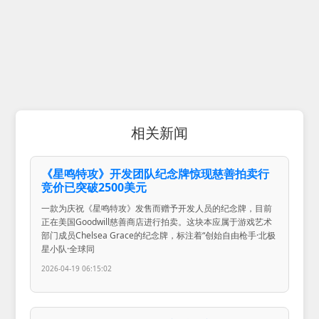
相关新闻
《星鸣特攻》开发团队纪念牌惊现慈善拍卖行
竞价已突破2500美元
一款为庆祝《星鸣特攻》发售而赠予开发人员的纪念牌，目前
正在美国Goodwill慈善商店进行拍卖。这块本应属于游戏艺术
部门成员Chelsea Grace的纪念牌，标注着“创始自由枪手·北极
星小队·全球同
2026-04-19 06:15:02