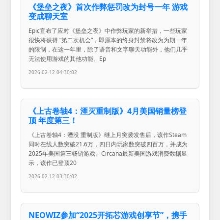
《堡垒之夜》首次作弊惩罚改为封号一年 游戏
变成聊天室
Epic宣布了应对《堡垒之夜》中作弊玩家的新举措，一些玩家
很快将获得 “第二次机会”，即原本的终身封禁将改为为期一年
的限制，在这一年里，除了语音和文字聊天功能外，他们几乎
无法使用游戏的其他功能。Ep
2026-02-12 04:30:02
《上古卷轴4：湮灭重制版》4月美国销量榜登
顶 年度第三！
《上古卷轴4：湮没 重制版》继上月突袭发售后，该作Steam
同时在线人数突破21.6万，四日内玩家数突破四百万，并成为
2025年美国第三畅销游戏。Circana最新美国游戏消费数据显
示，该作已登顶20
2026-02-12 03:30:02
NEOWIZ参加“2025开拓芯游戏创享节”，携手