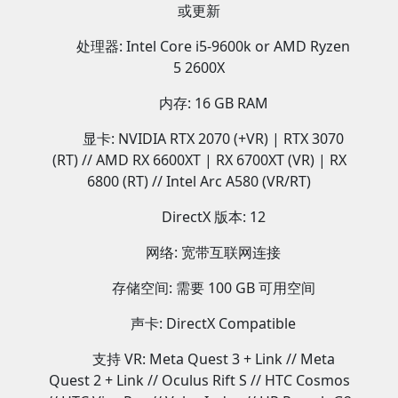
或更新
处理器: Intel Core i5-9600k or AMD Ryzen
5 2600X
内存: 16 GB RAM
显卡: NVIDIA RTX 2070 (+VR) | RTX 3070
(RT) // AMD RX 6600XT | RX 6700XT (VR) | RX
6800 (RT) // Intel Arc A580 (VR/RT)
DirectX 版本: 12
网络: 宽带互联网连接
存储空间: 需要 100 GB 可用空间
声卡: DirectX Compatible
支持 VR: Meta Quest 3 + Link // Meta
Quest 2 + Link // Oculus Rift S // HTC Cosmos