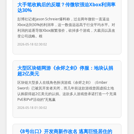
大手笔收购后的反噬？传微软强迫Xbox利润率
达30%
彭博社记者Jason Schreier爆料称，过去两年微软一直逼迫
Xbox达到30%的利润率，这一数值远远高于行业平均水平。对
利润的追逐导致Xbox频繁涨价，砍掉多个游戏，大裁员以及改
变公司战略。根
2026-05-18 02:30:02
大型区块链网游《余烬之剑》停服：地块认捐
超2亿美元
区块链大型多人在线角色扮演游戏《余烬之剑》（Ember
Sword）已被其开发者关闭，而几年前这款游戏曾因虚拟土地
认购获得超2亿美元的认捐。这款多人游戏曾承诺打造一个充满
PvE和PvP活动的“无氪赢
2026-05-18 01:30:02
《8号出口》开发商新作改名 逃离巨怪居住的