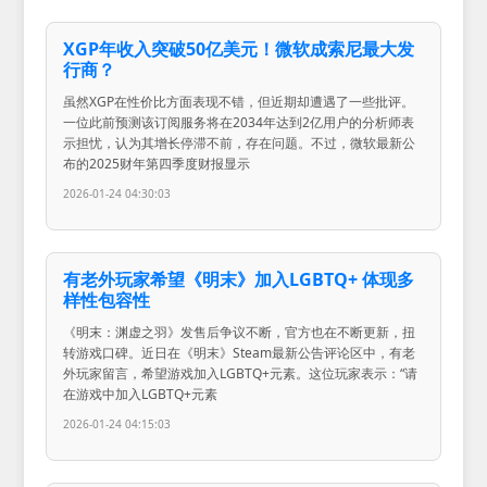
XGP年收入突破50亿美元！微软成索尼最大发
行商？
虽然XGP在性价比方面表现不错，但近期却遭遇了一些批评。
一位此前预测该订阅服务将在2034年达到2亿用户的分析师表
示担忧，认为其增长停滞不前，存在问题。不过，微软最新公
布的2025财年第四季度财报显示
2026-01-24 04:30:03
有老外玩家希望《明末》加入LGBTQ+ 体现多
样性包容性
《明末：渊虚之羽》发售后争议不断，官方也在不断更新，扭
转游戏口碑。近日在《明末》Steam最新公告评论区中，有老
外玩家留言，希望游戏加入LGBTQ+元素。这位玩家表示：“请
在游戏中加入LGBTQ+元素
2026-01-24 04:15:03