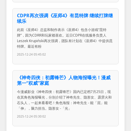
CDPR再次强调《巫师4》有昆特牌 继续打牌继
续乐
此前《巫师4》总监和制作表示《巫师4》包含小游戏“昆特
牌”，因为CDRR和玩家都喜欢。近日CDPR在线服务负责人
Leszek Krupiński再次强调，团队有计划在《巫师4》中提供昆
特牌。最近有粉
2025-12-24 05:45:02
《神奇四侠：初露锋芒》人物海报曝光！漫威
第一“权威”家庭
今漫威影业《神奇四侠：初露锋芒》国内已定档7月25日，现
在其角色海报曝光，分别介绍了神奇先生、隐形女、霹雳火和
石头人，一起来看看吧！角色海报：神奇先生 - 能「屈」能
「伸」，脑力担当。隐形女 -「光」
2025-12-24 05:30:02