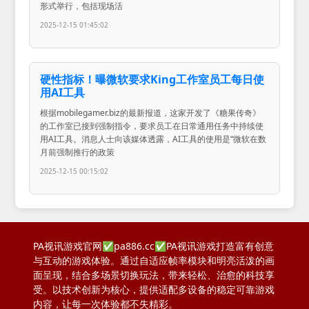
形式举行，包括现场活
2025-12-15 01:45:02
硬性指标！曝微软要求King工作室员工每日使
用AI工具
根据mobilegamer.biz的最新报道，这家开发了《糖果传奇》
的工作室已接到强制指令，要求员工在日常通用任务中持续使
用AI工具。消息人士向该媒体透露，AI工具的使用是“微软在数
月前强制推行的政策
2025-12-15 00:15:02
PA视讯游戏官网✅pa886.cc✅PA视讯游戏打造富有创意
与互动的游戏体验。通过自适应帧率模块和明亮活泼的画
面呈现，结合多场景切换玩法，带来轻松、治愈的科技享
受。以技术创新为核心，提供适配多设备的稳定可靠游戏
内容，让每一次体验都不失精彩。