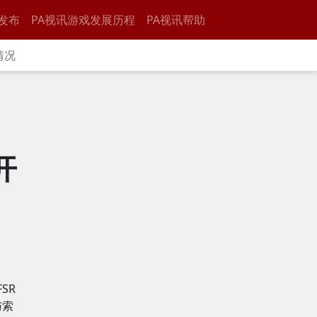
发布
PA视讯游戏发展历程
PA视讯帮助
情况
开
SR
与索