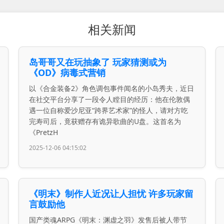
相关新闻
岛哥哥又在玩抽象了 玩家猜测或为
《OD》病毒式营销
以《合金装备2》角色调包事件闻名的小岛秀夫，近日
在社交平台分享了一段令人瞠目的经历：他在伦敦偶
遇一位自称爱沙尼亚“跨界艺术家”的怪人，请对方吃
完寿司后，竟获赠存有诡异歌曲的U盘。这首名为
《PretzH
2025-12-06 04:15:02
《明末》制作人近况让人担忧 许多玩家留
言鼓励他
国产类魂ARPG《明末：渊虚之羽》发售后被人带节