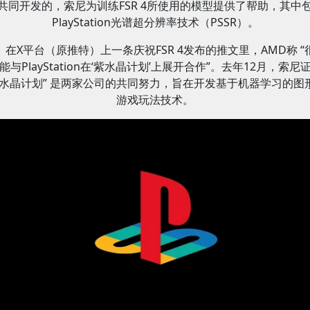
共同开发的，索尼为训练FSR 4所使用的模型提供了帮助，其中
PlayStation光谱超分辨率技术（PSSR）。
在X平台（原推特）上一条庆祝FSR 4发布的推文里，AMD称 “
能与PlayStation在‘紫水晶计划’上展开合作”。去年12月，索尼
紫水晶计划” 是两家公司的共同努力，旨在开发基于机器学习的图
游戏玩法技术。