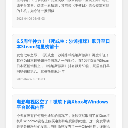
该平台发售。媒体一直猜测，其前传《事变日》也会登陆索尼
的主机，如今这一推测似
2026-04-06 05:45:03
6.5周年神力！《死或生：沙滩排球》跃升至日
本Steam销量榜前十
发售七年之际，《死或生：沙滩排球维纳斯假期》再度印证了
其作为日本最畅销扭蛋游戏之一的地位。在10月15日的Steam
日本区畅销榜上，《维纳斯假期》排名飙升50位，跃居当日早
间畅销榜第八。此番热度飙升与
2026-04-06 05:30:03
电影电视区空了！微软下架Xbox与Windows
平台影视内容
今天在没有任何预先通知的情况下，微软突然取消了在Xbox主
机和Windows设备上购买电影和电视剧的功能。这一突发举动
最早是被粉丝们发现，当时微软发布了一份Q&A问答，详细说