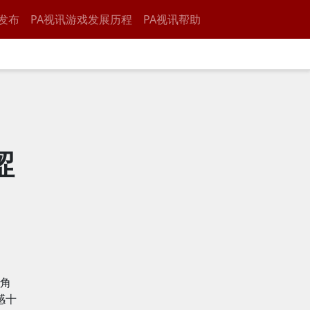
发布
PA视讯游戏发展历程
PA视讯帮助
涩
角
感十