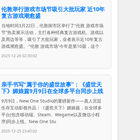
伦敦举行游戏市场节吸引大批玩家 近10年
复古游戏潮愈盛
当地时间3月22日，伦敦闹市区举行了“伦敦 游戏市场
节”热卖展示活动，主打各种经典复古游戏机、游戏以
及周边等等，吸引了大批玩家，业者表示近10年复古
游戏潮愈盛。·“伦敦 游戏市场”今年是第10届，这个
2025-12-26 02:30:02
亲手书写“属于你的盛世故事”：《盛世天
下》媚娘篇9月9日在全球多平台同步上线
9月9日，New One Studio的重磅新作——真人宫廷
生存互动影视作品：《盛世天下》媚娘篇，在全球多
平台(包含移动端、Steam、Wegame以及微信小程
序)同步上线。New One Stu
2025-12-25 23:45:02