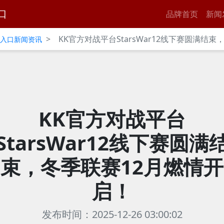
口
品牌首页
新闻
>
KK官方对战平台StarsWar12线下赛圆满结
官网入口新闻资讯
KK官方对战平台
StarsWar12线下赛圆满
束，冬季联赛12月燃情开
启！
发布时间：2025-12-26 03:00:02