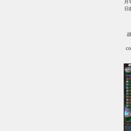
月
日
c