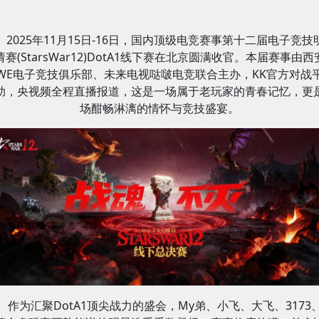
2025年11月15日-16日，国内顶级电竞赛事第十二届电子竞技
请赛(StarsWar12)DotA1线下赛在北京圆满收官。本届赛事由西
WE电子竞技俱乐部、未来电视哒啵电竞联合主办，KK官方对战
助，央视频全程直播报道，这是一场属于老玩家的青春记忆，更
场酣畅淋漓的情怀与竞技盛宴。
作为汇聚DotA1顶尖战力的盛会，My弟、小飞、大飞、3173