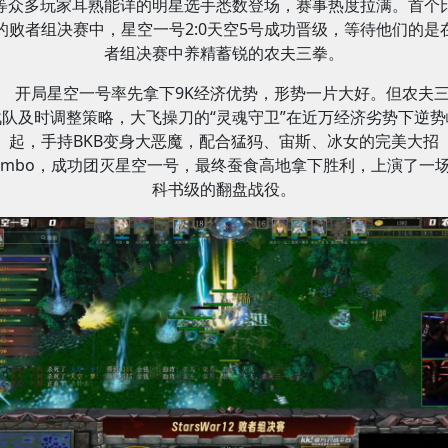
等众多玩家耳熟能详的明星选手悉数登场，赛事热度拉满。首个
的败者组决赛中，星空一号2:0天空5号成功晋级，等待他们的是
者组决赛中养精蓄锐的农夫三拳。
开局星空一号率先拿下9K经济优势，形势一片大好。但农夫
战队及时调整策略，大飞操刀的“灵魂守卫”在近万经济劣势下逆势
起，手持BKB变身大恶魔，配合猛犸、宙斯、冰女的完美大招
ombo，成功团灭星空一号，最终蚕食高地拿下胜利，上演了一
科书级的翻盘战役。