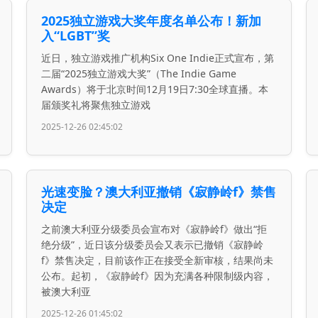
2025独立游戏大奖年度名单公布！新加
入“LGBT”奖
近日，独立游戏推广机构Six One Indie正式宣布，第
二届“2025独立游戏大奖”（The Indie Game
Awards）将于北京时间12月19日7:30全球直播。本
届颁奖礼将聚焦独立游戏
2025-12-26 02:45:02
光速变脸？澳大利亚撤销《寂静岭f》禁售
决定
之前澳大利亚分级委员会宣布对《寂静岭f》做出“拒
绝分级”，近日该分级委员会又表示已撤销《寂静岭
f》禁售决定，目前该作正在接受全新审核，结果尚未
公布。起初，《寂静岭f》因为充满各种限制级内容，
被澳大利亚
2025-12-26 01:45:02