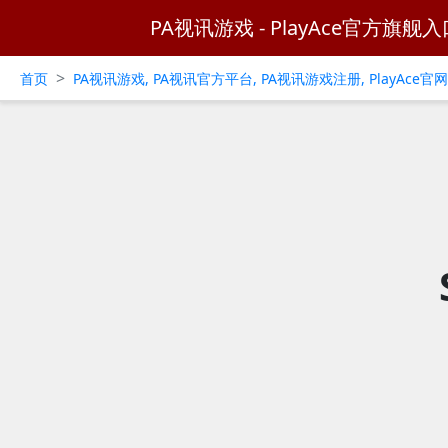
PA视讯游戏 - PlayAce官方旗舰入
>
首页
PA视讯游戏, PA视讯官方平台, PA视讯游戏注册, PlayAce