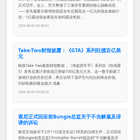
正式召开。会上，官方释放了三项非常重磅的核心战略信息
——首先最吸引眼球的就是全年总额高达一亿元的现金激励计
划：1亿霸业现金赛旨在加码霸业奖励，
2026-06-06 03:30:02
Take-Two财报披露：《GTA》系列狂揽百亿美
元
根据Take-Two最新财报数据，《侠盗猎车手》系列在《给他爱
5》发售后累计营收或已突破100亿美元大关。这一数字刷新了
游戏行业的历史纪录，再次证明了该IP无与伦比的商业价值。
印钞机般的吸金能力 现象
2026-06-06 03:00:02
索尼正式回应前Bungie总监关于不当解雇及诽
谤的诉讼
索尼互动娱乐于2月11日提交长达128页的法律文件，正式回应
前Bungie创意总监Christopher Barrett提起的“不当解雇及诽