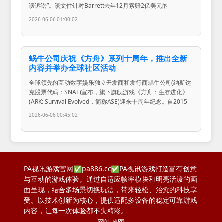
谤诉讼”。该文件针对Barrett去年12月索赔2亿美元的
2026-06-06 01:00:02
蜗牛公司庆祝《方舟》系列十周年，推出全新
内容并举办全球社区活动
全球领先的互动数字娱乐独立开发商和发行商蜗牛公司(纳斯达
克股票代码：SNAL)宣布，旗下旗舰游戏《方舟：生存进化》
(ARK: Survival Evolved，简称ASE)迎来十周年纪念。自2015
2026-06-06 00:45:02
PA视讯游戏官网✅pa886.cc✅PA视讯游戏打造富有创意
与互动的游戏体验。通过自适应帧率模块和明亮活泼的画
面呈现，结合多场景切换玩法，带来轻松、治愈的科技享
受。以技术创新为核心，提供适配多设备的稳定可靠游戏
内容，让每一次体验都不失精彩。
网站地图