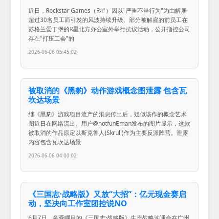
近日，Rockstar Games（R星）因以"严重不当行为"为由解雇
超过30名员工而引发的风波持续升级。部分被解雇的前员工在
苏格兰爱丁堡的R星北方办公室外举行抗议活动，公开指控公司
存在"打压工会"的
2026-06-06 05:45:02
被取消的《黑豹》动作游戏概念图泄露 包含瓦
坎达场景
继《黑豹》游戏项目流产的消息传出后，疑似该作的概念艺术
图近日在网络流出。用户@notfunEman发布的图片显示，这款
被取消的作品原定以斯克鲁人(Skrull)作为主要反派阵营。泄露
内容包含瓦坎达场景
2026-06-06 04:00:02
《三国志·战略版》又放“大招”：亿元现金赛启
动，坚决向工作室团控说NO
6月7日，备受瞩目的《三国志·战略版》生态战略沟通会在广州