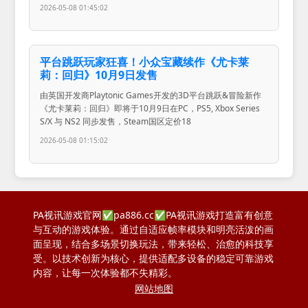
2026-05-08 01:45:02
平台跳跃玩家狂喜！小众宝藏续作《尤卡莱
莉：回归》10月9日发售
由英国开发商Playtonic Games开发的3D平台跳跃&冒险新作
《尤卡莱莉：回归》即将于10月9日在PC，PS5, Xbox Series
S/X 与 NS2 同步发售，Steam国区定价18
2026-05-08 01:15:02
PA视讯游戏官网✅pa886.cc✅PA视讯游戏打造富有创意
与互动的游戏体验。通过自适应帧率模块和明亮活泼的画
面呈现，结合多场景切换玩法，带来轻松、治愈的科技享
受。以技术创新为核心，提供适配多设备的稳定可靠游戏
内容，让每一次体验都不失精彩。
网站地图