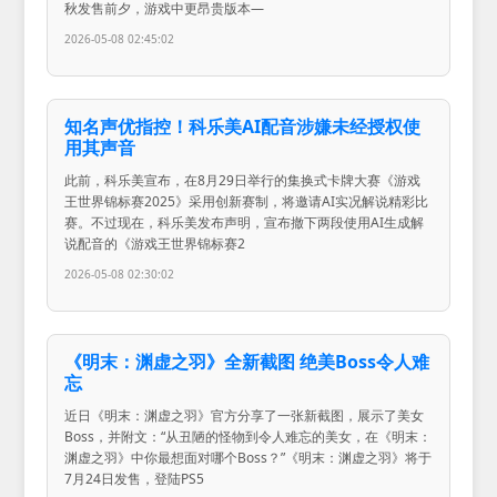
秋发售前夕，游戏中更昂贵版本—
2026-05-08 02:45:02
知名声优指控！科乐美AI配音涉嫌未经授权使
用其声音
此前，科乐美宣布，在8月29日举行的集换式卡牌大赛《游戏
王世界锦标赛2025》采用创新赛制，将邀请AI实况解说精彩比
赛。不过现在，科乐美发布声明，宣布撤下两段使用AI生成解
说配音的《游戏王世界锦标赛2
2026-05-08 02:30:02
《明末：渊虚之羽》全新截图 绝美Boss令人难
忘
近日《明末：渊虚之羽》官方分享了一张新截图，展示了美女
Boss，并附文：“从丑陋的怪物到令人难忘的美女，在《明末：
渊虚之羽》中你最想面对哪个Boss？”《明末：渊虚之羽》将于
7月24日发售，登陆PS5