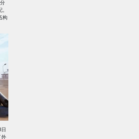
分
配。
伍构
3日
了外