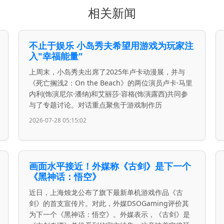
相关新闻
不止于娱乐 小岛秀夫希望用游戏为玩家注
入"幸福能量"
上周末，小岛秀夫出席了2025年卢卡动漫展，并与
《死亡搁浅2：On the Beach》的两位演员卢卡·马里
内利(饰演尼尔·潘纳)和艾丽莎·容格(饰演露西)共同参
与了专题讨论。对话重点聚焦于游戏制作历
2026-07-28 05:15:02
画面水平接近！外媒称《古剑》是下一个
《黑神话：悟空》
近日，上海烛龙公布了旗下最新单机游戏作品《古
剑》的首支宣传片。对此，外媒DSOGaming评价其
为下一个《黑神话：悟空》。外媒表示，《古剑》是