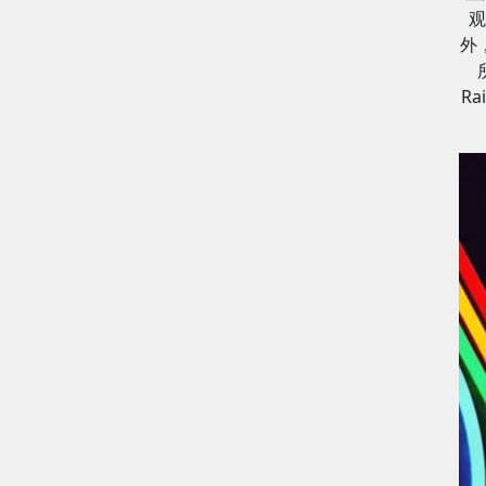
观
外
R