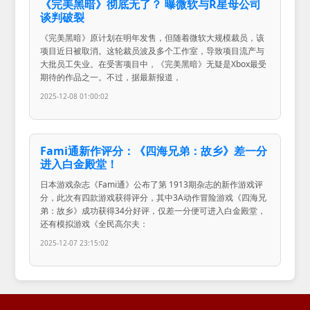
《完美黑暗》彻底无了？ 曝微软与R星母公司
谈判破裂
《完美黑暗》原计划在明年发售，但随着微软大规模裁员，该
项目近日被取消。这轮裁员波及多个工作室，导致项目流产与
大批员工失业。在受害项目中，《完美黑暗》无疑是Xbox最受
期待的作品之一。不过，据最新报道，
2025-12-08 01:00:02
Fami通新作评分：《四海兄弟：故乡》差一分
进入白金殿堂！
日本游戏杂志《Fami通》公布了第 1913期杂志的新作游戏评
分，此次有四款游戏获得评分，其中3A动作冒险游戏《四海兄
弟：故乡》成功获得34分好评，仅差一分便可进入白金殿堂，
还有模拟游戏《全民高尔夫：
2025-12-07 23:15:02