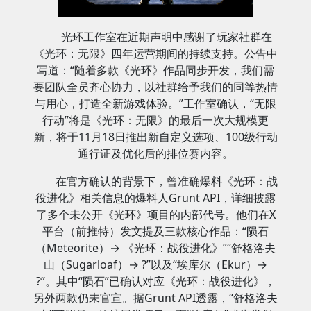
光环工作室在近期声明中感谢了玩家社群在
《光环：无限》四年运营期间的持续支持。公告中
写道：“随着多款《光环》作品同步开发，我们需
要团队全员齐心协力，以社群给予我们的同等热情
与用心，打造全新游戏体验。”工作室确认，“无限
行动”将是《光环：无限》的最后一次大规模更
新，将于11月18日推出新自定义选项、100级行动
通行证及优化后的排位赛内容。
在官方确认的背景下，曾准确爆料《光环：战
役进化》相关信息的爆料人Grunt API，详细披露
了多个未公开《光环》项目的内部代号。他们在X
平台（前推特）发文提及三款核心作品：“陨石
（Meteorite）→ 《光环：战役进化》”“舒格洛夫
山（Sugarloaf）→ ?”以及“埃库尔（Ekur）→
?”。其中“陨石”已确认对应《光环：战役进化》，
另外两款仍未官宣。据Grunt API透露，“舒格洛夫