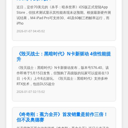
近日，定价70美元的《杀手：暗杀世界》iOS版正式登陆App
Store，但技术测试显示其性能表现未达预期。根据最新硬件测
试结果，M4 iPad Pro可支持30、40及60帧三档帧率运行，而
iPho
2026-01-07 04:45:02
《毁灭战士：黑暗时代》N卡新驱动 4倍性能提
升
《毁灭战士：黑暗时代》N卡新驱动发布，版本号576.40。该
作即将于5月15日发售，但预购了高级版的玩家可以提前在13
日（今天）上午8点游玩。《毁灭战士：黑暗时代》支持多种
RTX技术，包括DLSS超分
2026-01-07 02:15:02
《咚奇刚：蕉力全开》首发销量是前作三倍！
但不及奥德赛