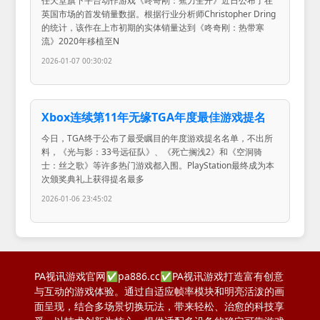
任天堂旗下平台动作游戏《咚奇刚：蕉力全开》近日公布了在
英国市场的首发销量数据。根据行业分析师Christopher Dring
的统计，该作在上市初期的实体销量达到《咚奇刚：热带寒
流》2020年移植至N
2026-01-07 00:30:02
Xbox连续第11年无缘TGA年度最佳游戏提名
今日，TGA终于公布了最受瞩目的年度游戏提名名单，不出所
料，《光与影：33号远征队》、《死亡搁浅2》和《空洞骑
士：丝之歌》等许多热门游戏都入围。PlayStation最终成为本
次颁奖典礼上获得提名最多
2026-01-06 23:45:02
PA视讯游戏官网✅pa886.cc✅PA视讯游戏打造富有创意
与互动的游戏体验。通过自适应帧率模块和明亮活泼的画
面呈现，结合多场景切换玩法，带来轻松、治愈的科技享