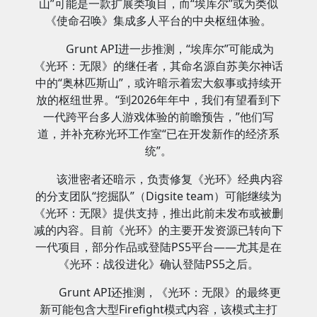
山”可能是一款扩展类项目，而“埃库尔”或为类似
《使命召唤》集成多人平台的中央枢纽体验。
Grunt API进一步推测，“埃库尔”可能成为
《光环：无限》的继任者，其命名源自苏美尔神话
中的“奥林匹斯山”，或许暗示着宏大叙事或持续开
放的枢纽世界。“到2026年年中，我们有望看到下
一代跨平台多人游戏体验的前瞻预告，”他们写
道，并补充称光环工作室“已在开发新作的经济系
统”。
该泄密者还暗示，负责修复《光环》经典内容
的分支团队“挖掘队”（Digsite team）可能继续为
《光环：无限》提供支持，推出此前未发布或被删
减的内容。目前《光环》的主要开发资源已转向下
一代项目，部分作品或登陆PS5平台——尤其是在
《光环：战役进化》确认登陆PS5之后。
Grunt API还推测，《光环：无限》的最终更
新可能包含大型Firefight模式内容，该模式主打