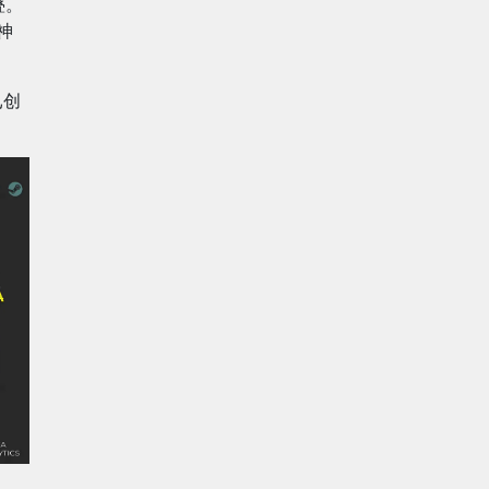
叠。
神
已创