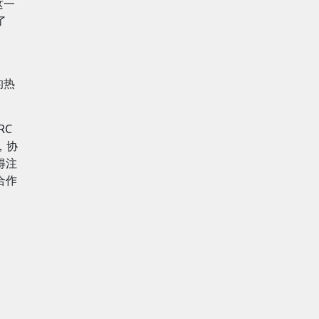
这一
了
。
的热
RC
，协
得注
合作