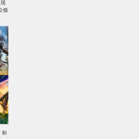
入现
众领
》和