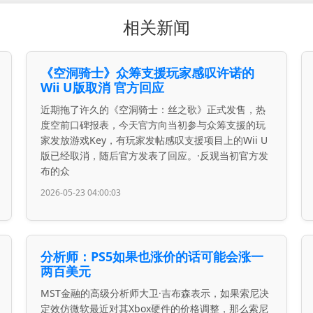
相关新闻
《空洞骑士》众筹支援玩家感叹许诺的
Wii U版取消 官方回应
近期拖了许久的《空洞骑士：丝之歌》正式发售，热
度空前口碑报表，今天官方向当初参与众筹支援的玩
家发放游戏Key，有玩家发帖感叹支援项目上的Wii U
版已经取消，随后官方发表了回应。·反观当初官方发
布的众
2026-05-23 04:00:03
分析师：PS5如果也涨价的话可能会涨一
两百美元
MST金融的高级分析师大卫·吉布森表示，如果索尼决
定效仿微软最近对其Xbox硬件的价格调整，那么索尼