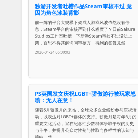
独游开发者吐槽作品Steam审核不过 竟
因为角色泳装背影
前一阵的平台大规模下架成人游戏风波依然没有停
息，Steam平台的审核严到什么程度了？日前Sakura
Studios工作室吐槽一下新游Steam审核不过没法上
架，百思不得其解询问审核方，得到的答复竟然
2026-01-24 06:00:03
PS英国发文庆祝LGBT+骄傲游行被玩家怒
喷：无人在意！
随着6月骄傲月的来临，全球众多企业纷纷参与庆祝活
动，以表达对LGBT+群体的支持。骄傲月是每年6月的
重要文化活动，旨在纪念性少数群体争取平权的历史
与斗争，并提升公众对性别与性取向多样性的认知与
接纳。然