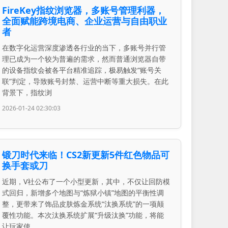
FireKey指纹浏览器，多账号管理利器，
全面赋能跨境电商、企业运营与自由职业
者
在数字化运营深度渗透各行业的当下，多账号并行管
理已成为一个较为普遍的需求，然而普通浏览器自带
的设备指纹会被各平台精准追踪，极易触发“账号关
联”判定，导致账号封禁、运营中断等重大损失。在此
背景下，指纹浏
2026-01-24 02:30:03
锻刀时代来临！CS2新更新5件红色物品可
换手套或刀
近期，V社公布了一个小型更新，其中，不仅让回防模
式回归，新增多个地图与“炼狱小镇”地图的平衡性调
整，更带来了饰品皮肤炼金系统“汰换系统”的一项颠
覆性功能。本次汰换系统扩展“升级汰换”功能，将能
让玩家使