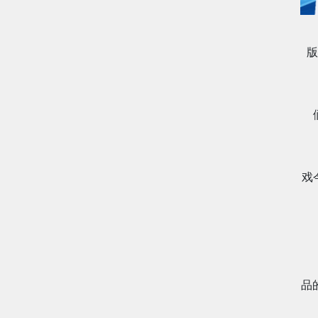
版
戏
品