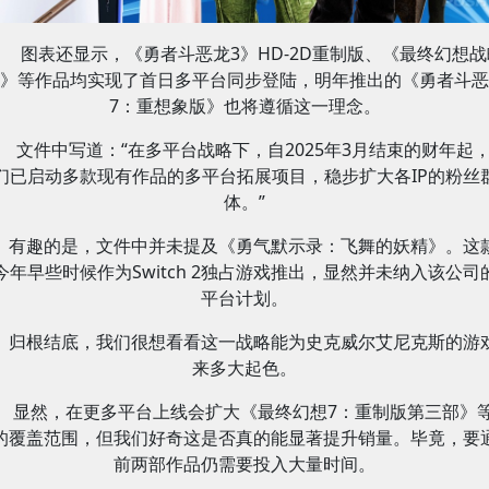
图表还显示，《勇者斗恶龙3》HD-2D重制版、《最终幻想战
》等作品均实现了首日多平台同步登陆，明年推出的《勇者斗恶
7：重想象版》也将遵循这一理念。
文件中写道：“在多平台战略下，自2025年3月结束的财年起
们已启动多款现有作品的多平台拓展项目，稳步扩大各IP的粉丝
体。”
有趣的是，文件中并未提及《勇气默示录：飞舞的妖精》。这
今年早些时候作为Switch 2独占游戏推出，显然并未纳入该公司
平台计划。
归根结底，我们很想看看这一战略能为史克威尔艾尼克斯的游
来多大起色。
显然，在更多平台上线会扩大《最终幻想7：重制版第三部》
的覆盖范围，但我们好奇这是否真的能显著提升销量。毕竟，要
前两部作品仍需要投入大量时间。