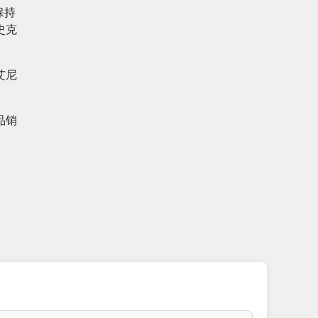
保持
史克
艾尼
品销