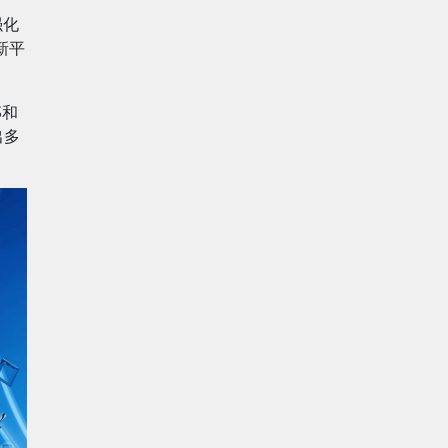
强化
新平
S和
出多