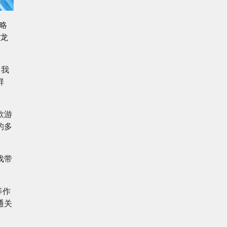
略
龙
，我
群
款游
的多
戏带
等作
通关