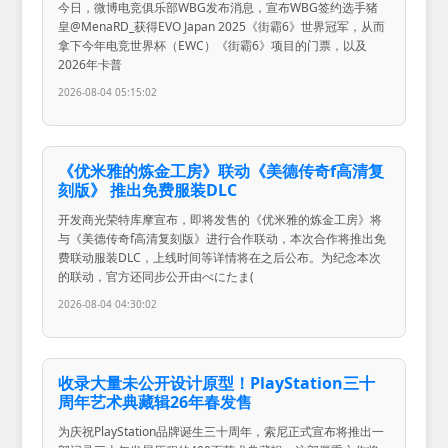
今日，微博电竞俱乐部WBG发布消息，宣布WBG签约选手猪
皇@MenaRD_获得EVO Japan 2025《街霸6》世界冠军，从而
拿下今年电竞世界杯（EWC）《街霸6》项目的门票，以及
2026年卡普
2026-08-04 05:15:02
《优米雅的炼金工房》联动《美德传奇f高清复
刻版》 推出免费服装DLC
开发商光荣特库摩宣布，即将发售的《优米雅的炼金工房》将
与《美德传奇f高清复刻版》进行合作联动，本次合作将推出免
费联动服装DLC，上线时间等详情将在之后公布。为纪念本次
的联动，官方还同步公开由べにたま(
2026-08-04 04:30:02
收录大量未公开设计原型！PlayStation三十
周年艺术典藏辑26年春发售
为庆祝PlayStation品牌诞生三十周年，索尼正式宣布将推出一