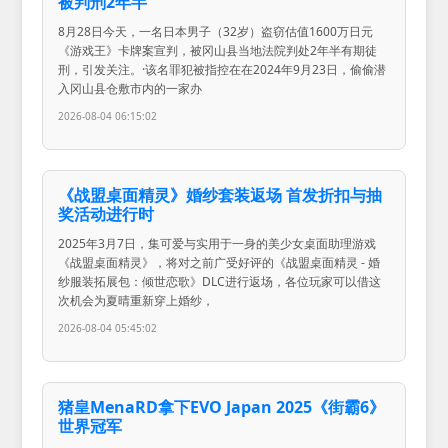
被判刑2年半
8月28日今天，一名日本男子（32岁）盗窃估值1600万日元
《游戏王》卡牌案宣判，被冈山县当地法院判处2年半有期徒
刑，引发关注。·该名罪犯被指控在在2024年9月23日，偷偷潜
入冈山县仓敷市内的一家办
2026-08-04 06:15:02
《战盟桌面精灵》婚纱套装返场 首发折扣与抽
奖活动进行时
2025年3月7日，集可爱与实用于一身的美少女桌面助理游戏
《战盟桌面精灵》，将对之前广受好评的《战盟桌面精灵 - 婚
纱服装拓展包：倾世恋歌》DLC进行返场，各位玩家可以借这
次机会为夏晴重新穿上婚纱，
2026-08-04 05:45:02
猪皇MenaRD拿下EVO Japan 2025《街霸6》
世界冠军