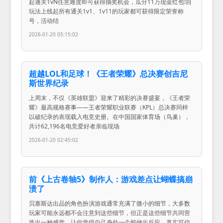
起通关1vN任意难度即可获得抽奖机会，瓜分11万现金红包!自
玩法上线起所有通关1v1、1v11的玩家都可获得限定荣誉称
号，活动结
2026-01-20 05:15:02
超越LOL和足球！《王者荣耀》总决赛创吉尼
斯世界纪录
上周末，不仅《英雄联盟》迎来了精彩的决赛盛宴，《王者荣
耀》最高规格赛事——王者荣耀职业联赛（KPL）总决赛同样
以破纪录的表现载入电竞史册。在中国国家体育场（鸟巢），
共计62,196名电竞爱好者亲临现场
2026-01-20 02:45:02
前《上古卷轴5》制作人：游戏差点让蝴蝶搞崩
溃了
贝塞斯达出品的角色扮演游戏通常充满了微小的细节，大多数
玩家可能永远都不会注意到这些细节，但正是这些细节共同营
造出一种感觉，让你觉得自己身处一个能做出反应、真实可信