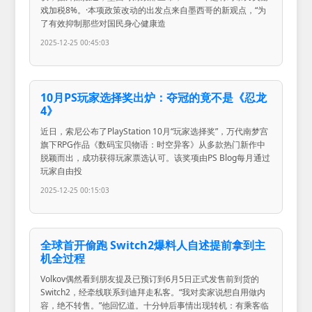
戏加税8%。·本项政策改动的出发点来自墨西哥的新观点，“为
了有效抑制那些对国民身心健康造
2025-12-25 00:45:03
10月PS玩家选择奖出炉：夺冠的竟不是《忍龙
4》
近日，索尼公布了PlayStation 10月“玩家选择奖”，万代南梦宫
旗下RPG作品《数码宝贝物语：时空异客》从多款热门新作中
脱颖而出，成功获得玩家票选认可。该奖项由PS Blog每月通过
玩家自由投
2025-12-25 00:15:03
全球首开偷跑 Switch2爆料人自述提前拿到主
机全过程
Volkov偶然看到朋友提及已预订到6月5日正式发售前到货的
Switch2，经牵线联系到迪拜走私客。“我对卖家说想自用做内
容，绝不转售。”他回忆道。十分钟后事情出现转机：有乘客临