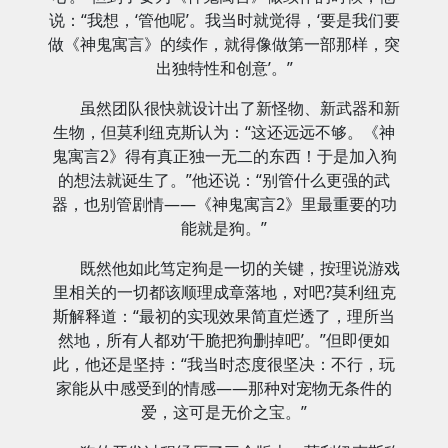
说：“我想，‘管他呢’。我当时就觉得，‘要是我们要
做《神鬼寓言》的续作，就得像做第一部那样，突
出独特性和创意’。”
虽然团队很快就设计出了新怪物、新武器和新
生物，但莫利纽克斯认为：“这还远远不够。《神
鬼寓言2》得有真正独一无二的东西！于是加入狗
的想法就诞生了。”他还说：“别管什么更强的武
器，也别管剧情——《神鬼寓言2》里最重要的功
能就是狗。”
既然他如此笃定狗是一切的关键，按理说游戏
里相关的一切都该顺理成章落地，对吧?莫利纽克
斯解释道：“最初的实现效果简直烂透了，理所当
然地，所有人都劝‘干脆把狗删掉吧’。”但即便如
此，他还是坚持：“我当时态度很坚决：不行，玩
家能从中感受到的情感——那种对宠物无条件的
爱，这可是无价之宝。”