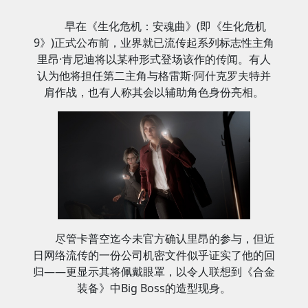
早在《生化危机：安魂曲》(即《生化危机
9》)正式公布前，业界就已流传起系列标志性主角
里昂·肯尼迪将以某种形式登场该作的传闻。有人
认为他将担任第二主角与格雷斯·阿什克罗夫特并
肩作战，也有人称其会以辅助角色身份亮相。
尽管卡普空迄今未官方确认里昂的参与，但近
日网络流传的一份公司机密文件似乎证实了他的回
归——更显示其将佩戴眼罩，以令人联想到《合金
装备》中Big Boss的造型现身。