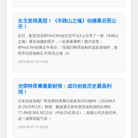
女主笑得真甜！《羊蹄山之魂》动捕幕后照公
开！
近日，配音演员@FeoChin在社交平台X上分享了一批《羊蹄山
之魂》幕后动捕的照片，一起来看看吧！图片欣赏：
@FeoChin在推文中表示：“当我们刚开始制作这款游戏时，曾
经开玩笑地称它为‘双岛之魂（G
2026-08-07 02:15:02
光荣特库摩最新财报：成功创造历史最高利
润！
日本知名游戏厂商光荣特库摩日前发布2024财年（2024年4
月-2025年3月）财报，数据显示其年度营业利润同比增长
11.4%至366.3亿日元（约合25亿美元），刷新公司历史纪录。
这一成绩得益于其《
2026-08-07 01:00:02