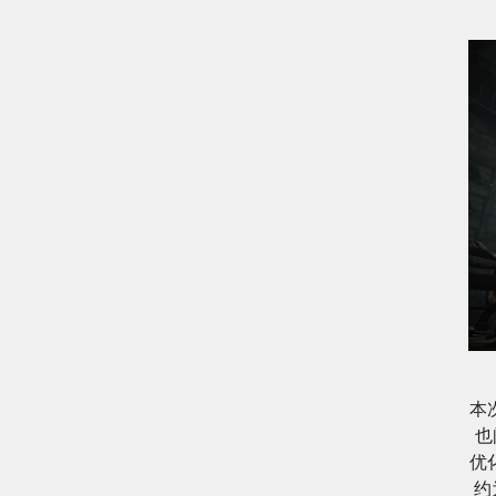
本
也
优
约