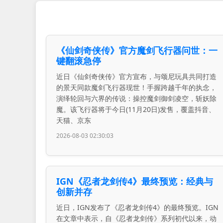
《仙剑奇侠传》官方魔剑飞行器问世：一
键翻滚急停
近日《仙剑奇侠传》官方宣布，与颂尼玩具共同打造
的景天同款魔剑飞行器现世！手握跨越千年的执念，
演绎轮回与六界的传说：操控魔剑御剑凌空，斩妖除
魔。该飞行器将于今日(11月20日)发售，覆盖抖音、
天猫、京东
2026-08-03 02:30:03
IGN《忍者龙剑传4》最终预览：经典与
创新并存
近日，IGN发布了《忍者龙剑传4》的最终预览。IGN
在文章中表示，自《忍者龙剑传》系列初代以来，动