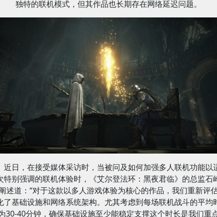
独特的联机模式，但其作品也长期存在网络延迟问题。
近日，在接受媒体采访时，当被问及如何加强多人联机功能以
次特别强调的联机体验时，《艾尔登法环：黑夜君临》的总监石
阐述道：“对于这款以多人游戏体验为核心的作品，我们重新评
化了基础设施和网络系统架构。尤其考虑到每场联机战斗的平均
为30-40分钟，确保基础设施至少能稳定支撑这个时长是我们重