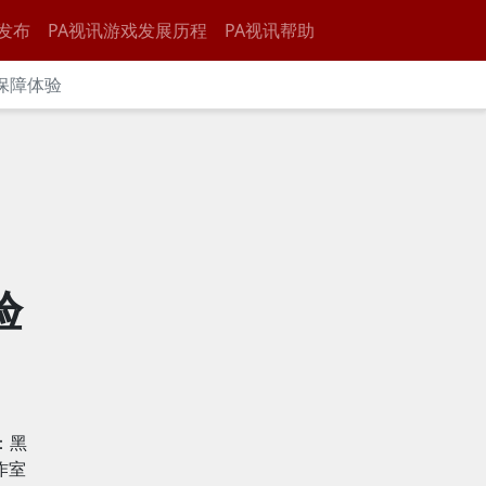
发布
PA视讯游戏发展历程
PA视讯帮助
保障体验
》
验
：黑
作室