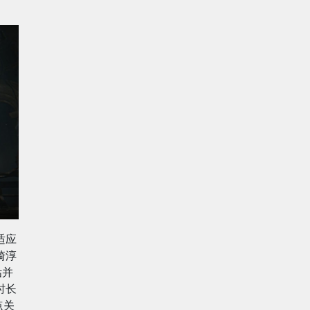
适应
崎淳
估并
时长
点关