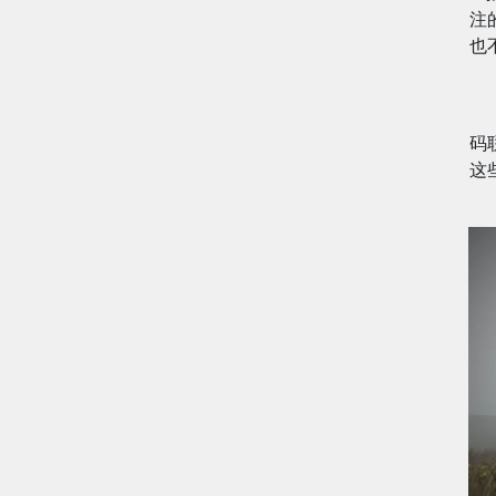
注
也
码
这