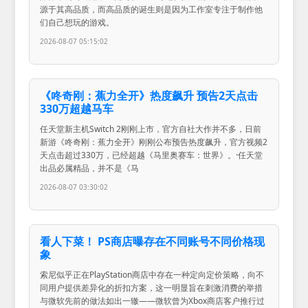
源于其高品质，而高品质的诞生则是因为工作室专注于制作他
们自己想玩的游戏。
2026-08-07 05:15:02
《咚奇刚：蕉力全开》热度飙升 预告2天点击
330万超越马车
任天堂新主机Switch 2刚刚上市，官方自社大作并不多，日前
新游《咚奇刚：蕉力全开》刚刚公布预告热度飙升，官方视频2
天点击超过330万，已经超越《马里奥赛车：世界》。·任天堂
出品必属精品，并不是《马
2026-08-07 03:30:02
看人下菜！ PS商店曝存在不同账号不同价格现
象
索尼似乎正在PlayStation商店中存在一种定向定价策略，向不
同用户提供差异化的折扣方案，这一明显旨在刺激消费的举措
与微软先前的做法如出一辙——微软曾为Xbox商店客户推行过