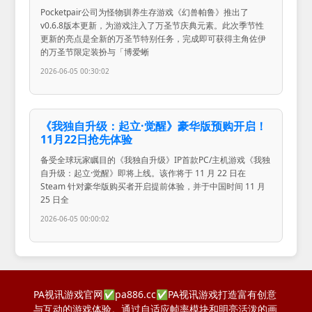
Pocketpair公司为怪物驯养生存游戏《幻兽帕鲁》推出了
v0.6.8版本更新，为游戏注入了万圣节庆典元素。此次季节性
更新的亮点是全新的万圣节特别任务，完成即可获得主角佐伊
的万圣节限定装扮与「博爱蜥
2026-06-05 00:30:02
《我独自升级：起立·觉醒》豪华版预购开启！
11月22日抢先体验
备受全球玩家瞩目的《我独自升级》IP首款PC/主机游戏《我独
自升级：起立·觉醒》即将上线。该作将于 11 月 22 日在
Steam 针对豪华版购买者开启提前体验，并于中国时间 11 月
25 日全
2026-06-05 00:00:02
PA视讯游戏官网✅pa886.cc✅PA视讯游戏打造富有创意
与互动的游戏体验。通过自适应帧率模块和明亮活泼的画