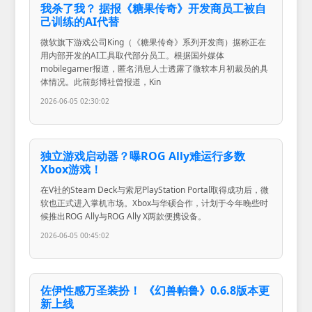
我杀了我？ 据报《糖果传奇》开发商员工被自
己训练的AI代替
微软旗下游戏公司King（《糖果传奇》系列开发商）据称正在
用内部开发的AI工具取代部分员工。根据国外媒体
mobilegamer报道，匿名消息人士透露了微软本月初裁员的具
体情况。此前彭博社曾报道，Kin
2026-06-05 02:30:02
独立游戏启动器？曝ROG Ally难运行多数
Xbox游戏！
在V社的Steam Deck与索尼PlayStation Portal取得成功后，微
软也正式进入掌机市场。Xbox与华硕合作，计划于今年晚些时
候推出ROG Ally与ROG Ally X两款便携设备。
2026-06-05 00:45:02
佐伊性感万圣装扮！ 《幻兽帕鲁》0.6.8版本更
新上线