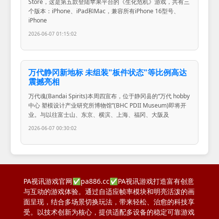
Store，这是第五款登陆苹果平台的《生化危机》游戏，共有三
个版本：iPhone、iPad和Mac，兼容所有iPhone 16型号、
iPhone
2026-06-07 01:15:02
万代静冈新地标 未组装"板件状态"等比例高达
震撼亮相
万代魂(Bandai Spirits)本周四宣布，位于静冈县的“万代 hobby
中心 塑模设计产业研究所博物馆”(BHC PDII Museum)即将开
业。与以往富士山、东京、横滨、上海、福冈、大阪及
2026-06-07 00:30:02
PA视讯游戏官网✅pa886.cc✅PA视讯游戏打造富有创意
与互动的游戏体验。通过自适应帧率模块和明亮活泼的画
面呈现，结合多场景切换玩法，带来轻松、治愈的科技享
受。以技术创新为核心，提供适配多设备的稳定可靠游戏