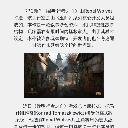
RPG新作《黎明行者之血》由Rebel Wolves
打造，该工作室是由《巫师》系列核心开发人员组
成的。本作是一款叙事沙盒游戏，采用非线性故事
结构，玩家需在有限时间内拯救家人。由于其独特
设定，本作被许多玩家期待，开发者们也在考虑通
过续作来延续这个IP的世界观。
近日《黎明行者之血》游戏总监康拉德・托马
什凯维奇(Konrad Tomaszkiewicz)接受外媒IGN
采访，他透露Rebel Wolves对主角科恩的宏大故
事有进一步的规划，但这一切都取决于游戏本身的