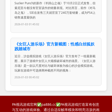
Sucker Punch的新作《羊蹄山之魂》于10月2日正式发售，但
索尼至今都没有官宣该作的销量表现。对比而言，前作《对马
岛之鬼》，SIE在发售三天就官宣了240万套销量，成为PS4上
销售速度最快的
2026-01-03 01:45:02
《女巨人游乐场》官方新截图：性感白丝狐妖
践踏城市
近日，沙盒模拟游戏《女巨人游乐场》官方发布了一组最新截
图，展示了游戏中女巨人大规模破坏城市的场景。《女巨人游
乐场》是一款以尺度对比与破坏体验为核心的沙盒模拟游戏。
玩家在游戏中可选择两种截然不同的视角：
2026-01-03 00:45:02
PA视讯游戏官网✅pa886.cc✅PA视讯游戏打造富有创意
与互动的游戏体验。通过自适应帧率模块和明亮活泼的画