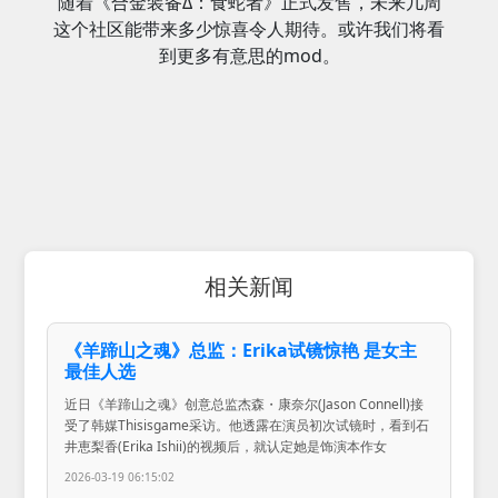
随着《合金装备Δ：食蛇者》正式发售，未来几周
这个社区能带来多少惊喜令人期待。或许我们将看
到更多有意思的mod。
相关新闻
《羊蹄山之魂》总监：Erika试镜惊艳 是女主
最佳人选
近日《羊蹄山之魂》创意总监杰森・康奈尔(Jason Connell)接
受了韩媒Thisisgame采访。他透露在演员初次试镜时，看到石
井恵梨香(Erika Ishii)的视频后，就认定她是饰演本作女
2026-03-19 06:15:02