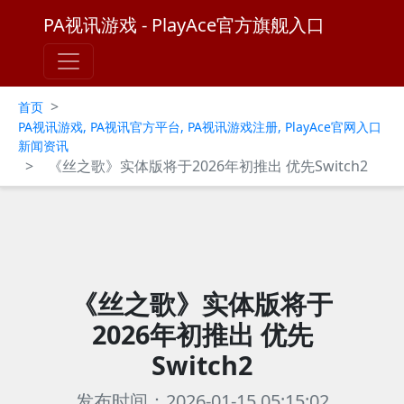
PA视讯游戏 - PlayAce官方旗舰入口
>
首页
PA视讯游戏, PA视讯官方平台, PA视讯游戏注册, PlayAce官网入口
新闻资讯
>
《丝之歌》实体版将于2026年初推出 优先Switch2
《丝之歌》实体版将于
2026年初推出 优先
Switch2
发布时间：2026-01-15 05:15:02