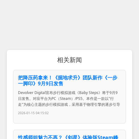
相关新闻
把降压药拿来！《掘地求升》团队新作《一步
一脚印》9月9日发售
Devolver Digital宣布步行模拟游戏《Baby Steps》将于9月9
日发售。对应平台为PC（Steam）/PS5。本作是一款以"行
走"为核心主题的步行模拟游戏，采用基于物理引擎的逐步引导
2026-01-15 04:15:02
性感师姐魅力不再？《剑星》体验版Steam峰