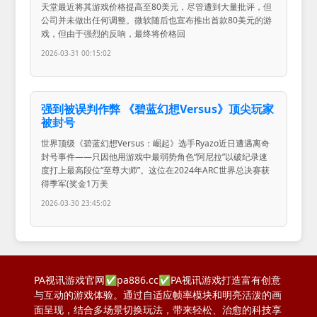
天堂最近将其游戏价格提高至80美元，尽管遭到大量批评，但
公司并未做出任何调整。微软随后也宣布推出首款80美元的游
戏，但由于强烈的反响，最终将价格回
2026-03-31 00:15:02
强到被误判作弊 《碧蓝幻想Versus》顶尖玩家
被封号
世界顶级《碧蓝幻想Versus：崛起》选手Ryazo近日遭遇离奇
封号事件——只因他用游戏中最弱势角色“阿尼拉”以破纪录速
度打上最高段位“至尊大师”。这位在2024年ARC世界总决赛获
得季军(奖金1万美
2026-03-30 23:45:02
PA视讯游戏官网✅pa886.cc✅PA视讯游戏打造富有创意
与互动的游戏体验。通过自适应帧率模块和明亮活泼的画
面呈现，结合多场景切换玩法，带来轻松、治愈的科技享