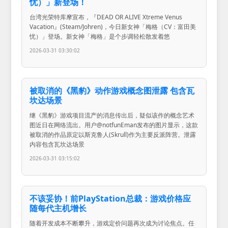
忧）」新登场！
台湾光荣特库摩宣布，『DEAD OR ALIVE Xtreme Venus
Vacation』(Steam/Johren)，今日新女神「梅格（CV：富田美
忧）」登场。新女神「梅格」是个步调轻松散发着悠
2026-03-31 03:30:02
被取消的《黑豹》动作游戏概念图泄露 包含瓦
坎达场景
继《黑豹》游戏项目流产的消息传出后，疑似该作的概念艺术
图近日在网络流出。用户@notfunEman发布的图片显示，这款
被取消的作品原定以斯克鲁人(Skrull)作为主要反派阵营。泄露
内容包含瓦坎达场景
2026-03-31 03:15:02
不该妥协！前PlayStation总裁：游戏价格应
随每代主机增长
随着开发成本不断攀升，游戏定价问题再次成为讨论焦点。任