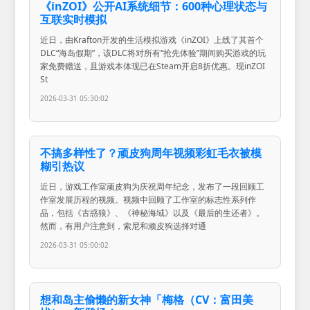
《inZOI》公开AI系统细节：600种心理状态与
互联实时模拟
近日，由Krafton开发的生活模拟游戏《inZOI》上线了其首个
DLC“海岛假期”，该DLC将对所有“抢先体验”期间购买游戏的玩
家免费赠送，且游戏本体现已在Steam开启8折优惠。现inZOI
St
2026-03-31 05:30:02
不搞多样性了？顽皮狗周年视频彩虹毛衣被模
糊引热议
近日，游戏工作室顽皮狗为庆祝周年纪念，发布了一段回顾工
作室发展历程的视频。视频中回顾了工作室的标志性系列作
品，包括《古惑狼》、《神秘海域》以及《最后的生还者》。
然而，有用户注意到，索尼和顽皮狗选择对通
2026-03-31 05:00:02
想和岛主偷懒的新女神「梅格（CV：富田美