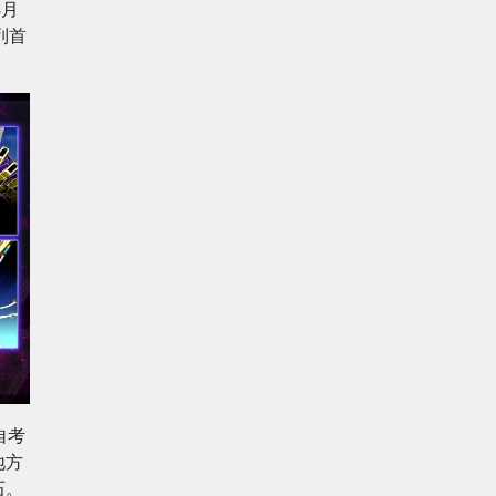
8月
列首
自考
地方
石。