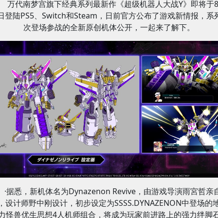
万代南梦宫旗下经典系列最新作《超级机器人大战Y》即将于
8日登陆PS5、Switch和Steam，日前官方公布了游戏新情报，系
次登场参战的全新原创机体公开，一起来了解下。
·据悉，新机体名为Dynazenon Revive，由游戏导演雨宮哲亲
，设计师野中刚设计，初步设定为SSSS.DYNAZENON中登场的
力怪兽优生思想4人机师组合，将成为玩家前进路上的强力绊脚