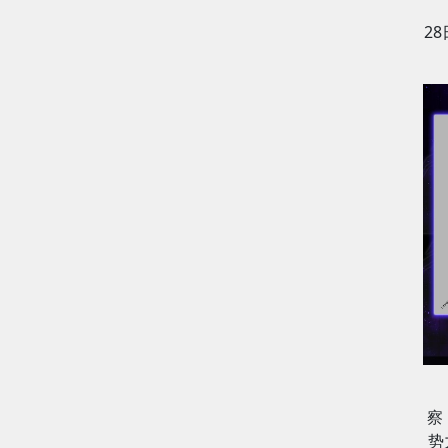
2
察
势