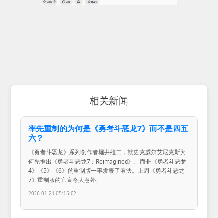
相关新闻
率先重制的为何是《勇者斗恶龙7》而不是四五
六？
《勇者斗恶龙》系列创作者堀井雄二，就史克威尔艾尼克斯为
何先推出《勇者斗恶龙7：Reimagined》、而非《勇者斗恶龙
4》《5》《6》的重制版一事发表了看法。上周《勇者斗恶龙
7》重制版的官宣令人意外。
2026-01-21 05:15:02