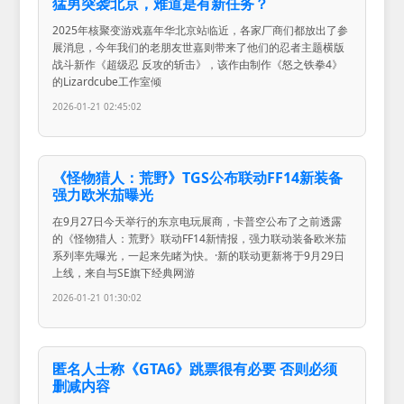
猛男突袭北京，难道是有新任务？
2025年核聚变游戏嘉年华北京站临近，各家厂商们都放出了参
展消息，今年我们的老朋友世嘉则带来了他们的忍者主题横版
战斗新作《超级忍 反攻的斩击》，该作由制作《怒之铁拳4》
的Lizardcube工作室倾
2026-01-21 02:45:02
《怪物猎人：荒野》TGS公布联动FF14新装备
强力欧米茄曝光
在9月27日今天举行的东京电玩展商，卡普空公布了之前透露
的《怪物猎人：荒野》联动FF14新情报，强力联动装备欧米茄
系列率先曝光，一起来先睹为快。·新的联动更新将于9月29日
上线，来自与SE旗下经典网游
2026-01-21 01:30:02
匿名人士称《GTA6》跳票很有必要 否则必须
删减内容