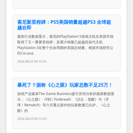
索尼新里程碑：PS5美国销量超越PS3 全球超
越在即
最新行业数据显示，索尼的PlayStation 5游戏主机在美国市场
取得了又一重要里程碑：其累计销量已超越其前代主机
PlayStation 3在整个生命周期的美国总销量。根据市场研究公
司Circana
2026-08-03 04:15:03
暴死了？据称《心之眼》玩家总数不足25万！
游戏产业媒体The Game Business援引安培分析的最新数据显
示，《心之眼》《FBC: Firebreak》《沙丘：觉醒》与《开
球！Rematch》等六月重点新作的玩家数量已出炉。《心之
眼》的
2026-08-03 00:15:03