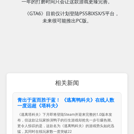
一年的打磨时间只会让这款游戏更臻完善。
《GTA6》目前仅计划登陆PS5和XSX/S平台，
未来很可能推出PC版。
相关新闻
青出于蓝而胜于蓝！ 《逃离鸭科夫》在线人数
一度远超《塔科夫》
《逃离塔科夫》下月即将登陆Steam并迎来完整的1.0版本发
布，但这款让玩家扮演鸭子的衍生游戏却抢先一步引爆热潮。
更令人惊叹的是，这款名为《逃离鸭科夫》的游戏势头如此迅
猛，其同时在线玩家数一度突破22