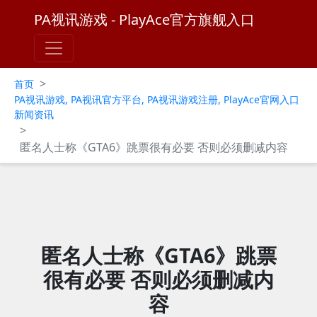
PA视讯游戏 - PlayAce官方旗舰入口
>
首页
PA视讯游戏, PA视讯官方平台, PA视讯游戏注册, PlayAce官网入口
新闻资讯
>
匿名人士称《GTA6》跳票很有必要 否则必须删减内容
匿名人士称《GTA6》跳票
很有必要 否则必须删减内
容