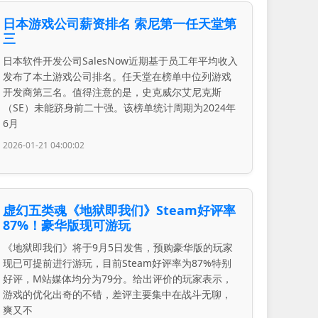
日本游戏公司薪资排名 索尼第一任天堂第
三
日本软件开发公司SalesNow近期基于员工年平均收入
发布了本土游戏公司排名。任天堂在榜单中位列游戏
开发商第三名。值得注意的是，史克威尔艾尼克斯
（SE）未能跻身前二十强。该榜单统计周期为2024年
6月
2026-01-21 04:00:02
虚幻五类魂《地狱即我们》Steam好评率
87%！豪华版现可游玩
《地狱即我们》将于9月5日发售，预购豪华版的玩家
现已可提前进行游玩，目前Steam好评率为87%特别
好评，M站媒体均分为79分。给出评价的玩家表示，
游戏的优化出奇的不错，差评主要集中在战斗无聊，
爽又不