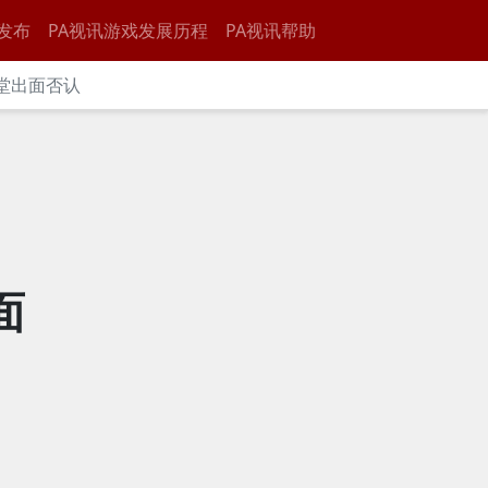
发布
PA视讯游戏发展历程
PA视讯帮助
天堂出面否认
面