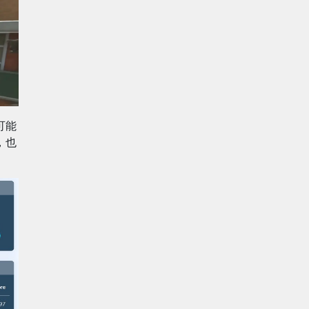
可能
，也