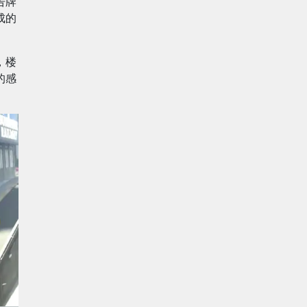
告牌
成的
，楼
的感