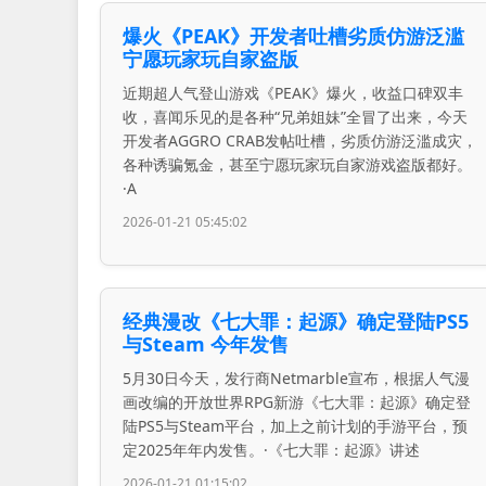
爆火《PEAK》开发者吐槽劣质仿游泛滥
宁愿玩家玩自家盗版
近期超人气登山游戏《PEAK》爆火，收益口碑双丰
收，喜闻乐见的是各种“兄弟姐妹”全冒了出来，今天
开发者AGGRO CRAB发帖吐槽，劣质仿游泛滥成灾，
各种诱骗氪金，甚至宁愿玩家玩自家游戏盗版都好。
·A
2026-01-21 05:45:02
经典漫改《七大罪：起源》确定登陆PS5
与Steam 今年发售
5月30日今天，发行商Netmarble宣布，根据人气漫
画改编的开放世界RPG新游《七大罪：起源》确定登
陆PS5与Steam平台，加上之前计划的手游平台，预
定2025年年内发售。·《七大罪：起源》讲述
2026-01-21 01:15:02