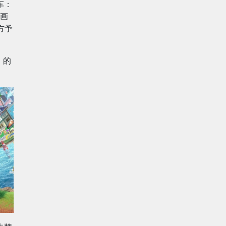
车：
的画
方予
》的