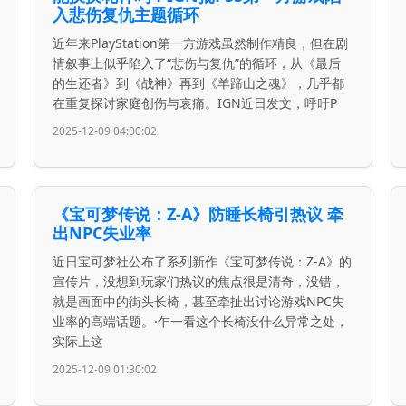
入悲伤复仇主题循环
近年来PlayStation第一方游戏虽然制作精良，但在剧
情叙事上似乎陷入了“悲伤与复仇”的循环，从《最后
的生还者》到《战神》再到《羊蹄山之魂》，几乎都
在重复探讨家庭创伤与哀痛。IGN近日发文，呼吁P
2025-12-09 04:00:02
《宝可梦传说：Z-A》防睡长椅引热议 牵
出NPC失业率
近日宝可梦社公布了系列新作《宝可梦传说：Z-A》的
宣传片，没想到玩家们热议的焦点很是清奇，没错，
就是画面中的街头长椅，甚至牵扯出讨论游戏NPC失
业率的高端话题。·乍一看这个长椅没什么异常之处，
实际上这
2025-12-09 01:30:02