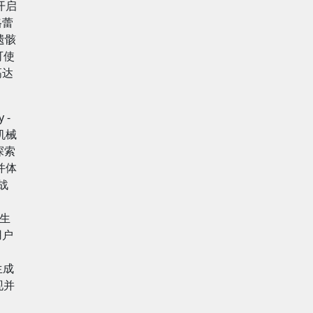
开启
格蕾
遗骸
可使
高达
 -
机械
探索
并体
战
d
帧生
用户
》
生成
现并