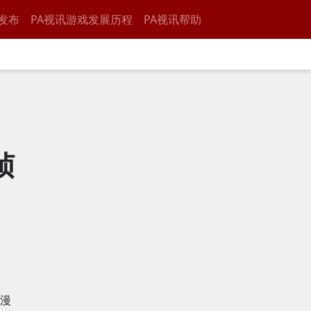
发布
PA视讯游戏发展历程
PA视讯帮助
帧
》
《漫