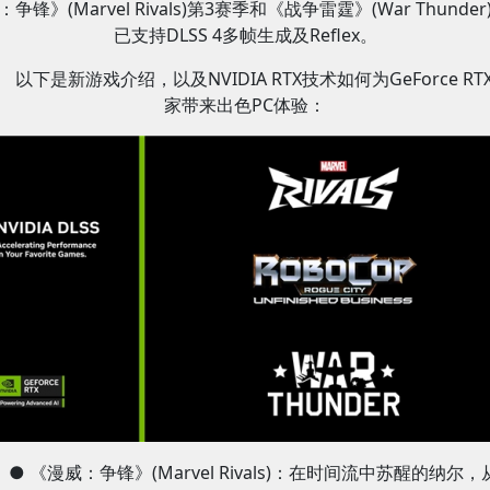
：争锋》(Marvel Rivals)第3赛季和《战争雷霆》(War Thunder
已支持DLSS 4多帧生成及Reflex。
以下是新游戏介绍，以及NVIDIA RTX技术如何为GeForce RT
家带来出色PC体验：
● 《漫威：争锋》(Marvel Rivals)：在时间流中苏醒的纳尔，