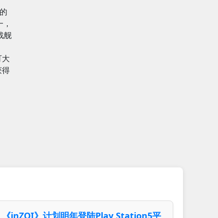
发的
一，
战舰
可大
获得
《inZOI》计划明年登陆Play Station5平