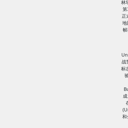
林
第
正
地
帧
U
战
标
B
成
(
和