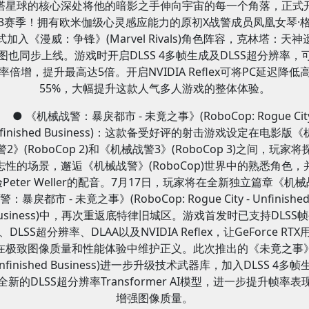
塔星球的核心深处将他的暗影之手伸向宇宙的每一个角落，正式
3赛季！拥有欧米伽级心灵感应能力的原初X战警成员凤凰女琴·
式加入《漫威：争锋》(Marvel Rivals)角色阵容，克林塔：天神
图也同步上线。游戏时开启DLSS 4多帧生成及DLSS超分辨率，
率倍增，提升最高达5倍。开启NVIDIA Reflex可将PC延迟降低
55%，大幅提升这款人气多人游戏的整体体验。
● 《机械战警：暴戾都市 - 未竟之事》(RoboCop: Rogue City
nfinished Business)：这款备受好评的射击游戏设定在电影版《
警2》(RoboCop 2)和《机械战警3》(RoboCop 3)之间，玩家将
志性的场景，邂逅《机械战警》(RoboCop)世界中的熟悉角色，
验Peter Weller的配音。7月17日，玩家将在全新独立篇章《机械
警：暴戾都市 - 未竟之事》(RoboCop: Rogue City - Unfinishe
usiness)中，再次重返底特律旧城区。游戏首发时已支持DLSS
、DLSS超分辨率、DLAA以及NVIDIA Reflex，让GeForce RTX
在极致图像质量和性能体验中维护正义。此次推出的《未竟之事
Unfinished Business)进一步升级技术武器库，加入DLSS 4多帧
全新的DLSS超分辨率Transformer AI模型，进一步提升帧率表
增强图像质量。