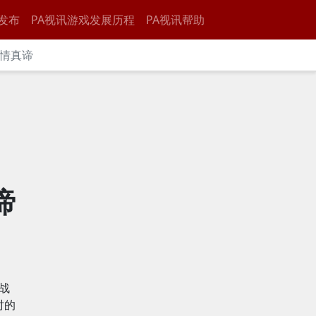
发布
PA视讯游戏发展历程
PA视讯帮助
亲情真谛
谛
挑战
时的