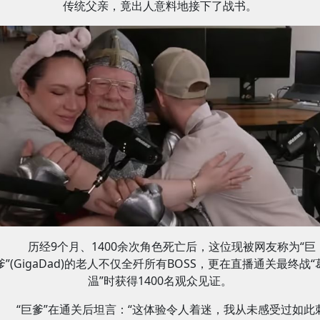
传统父亲，竟出人意料地接下了战书。
历经9个月、1400余次角色死亡后，这位现被网友称为“巨
爹”(GigaDad)的老人不仅全歼所有BOSS，更在直播通关最终战“
温”时获得1400名观众见证。
“巨爹”在通关后坦言：“这体验令人着迷，我从未感受过如此