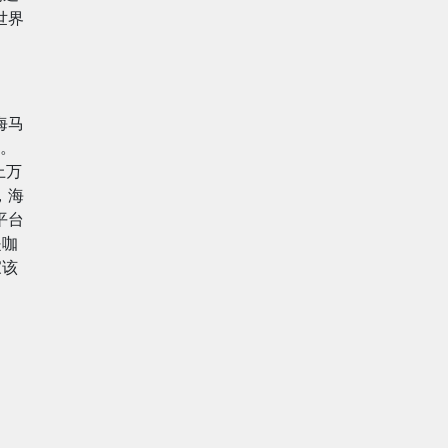
世界
海马
验。
上万
，海
平台
是咖
家该