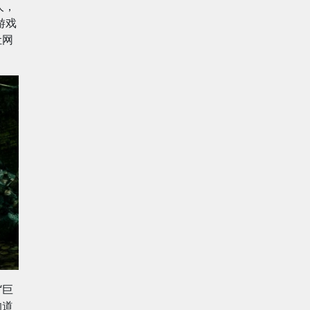
人，
游戏
让网
“巨
的道