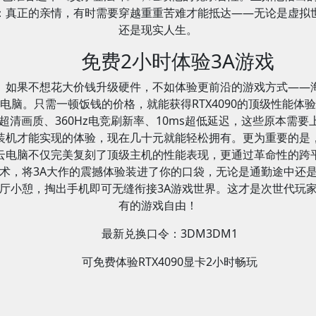
：真正的亲情，有时需要穿越重重苦难才能抵达——无论是虚拟
还是现实人生。
免费2小时体验3A游戏
如果不想花大价钱升级硬件，不如体验更前沿的游戏方式——
电脑。只需一顿饭钱的价格，就能获得RTX4090的顶级性能体
K超清画质、360Hz电竞刷新率、10ms超低延迟，这些原本需要
装机才能实现的体验，现在几十元就能轻松拥有。更为重要的是
云电脑不仅完美复刻了顶级主机的性能表现，更通过革命性的跨
术，将3A大作的震撼体验装进了你的口袋，无论是通勤途中还
厅小憩，掏出手机即可无缝衔接3A游戏世界。这才是次世代玩
有的游戏自由！
最新兑换口令：3DM3DM1
可免费体验RTX4090显卡2小时畅玩