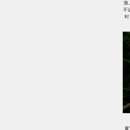
激
不
时
爹