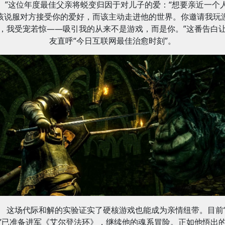
。”这位年度最佳父亲将蜕变归因于对儿子的爱：“想要亲近一个
该说服对方接受你的爱好，而该主动走进他的世界。你邀请我玩
，我受宠若惊——吸引我的从来不是游戏，而是你。”这番告白
友直呼“今日互联网最佳治愈时刻”。
这场代际和解的实验证实了硬核游戏也能成为亲情纽带。目前
”已准备进军《艾尔登法环》，继续他的魂系冒险。正如他悟出