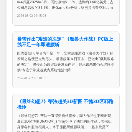
年4月至2025年3月）同比激增61.1%，达到约3.66亿美元，占
公司总营收的31.1%。据GameBiz分析，这已是卡普空Steam
2026-03-02 01:15:03
暴雪作出“艰难的决定” 《魔兽大作战》PC版上
线不足一年即遭腰斩
距离登陆PC平台尚不足一年，实时战略游戏《魔兽大作战》的
发展之路便已走到尽头。暴雪娱乐今日宣布，已做出"极其艰难
的决定"，将停止为该游戏开发新内容，但承诺未来仍会继续提
供"专注于常规游戏内系统性活动和
2026-03-02 00:30:03
《最终幻想7》蒂法超美3D新图 不愧3D区耶路
撒泠
《最终幻想7》蒂法一直深受粉丝喜爱，同人作品也不断出现。
最近3D区博主DRAYQ和Jammy分享了他们的新作品，蒂法姐
身穿各种服装很诱人，水手服配黑丝很吸睛。一起来欣赏下