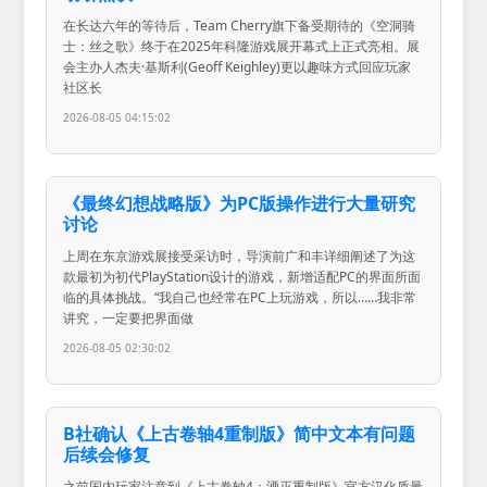
在长达六年的等待后，Team Cherry旗下备受期待的《空洞骑
士：丝之歌》终于在2025年科隆游戏展开幕式上正式亮相。展
会主办人杰夫·基斯利(Geoff Keighley)更以趣味方式回应玩家
社区长
2026-08-05 04:15:02
《最终幻想战略版》为PC版操作进行大量研究
讨论
上周在东京游戏展接受采访时，导演前广和丰详细阐述了为这
款最初为初代PlayStation设计的游戏，新增适配PC的界面所面
临的具体挑战。“我自己也经常在PC上玩游戏，所以……我非常
讲究，一定要把界面做
2026-08-05 02:30:02
B社确认《上古卷轴4重制版》简中文本有问题
后续会修复
之前国内玩家注意到《上古卷轴4：湮灭重制版》官方汉化质量