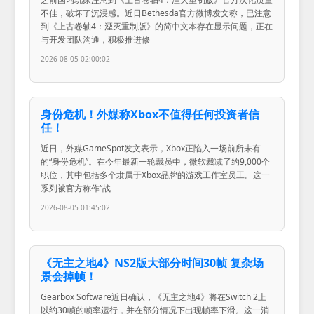
不佳，破坏了沉浸感。近日Bethesda官方微博发文称，已注意
到《上古卷轴4：湮灭重制版》的简中文本存在显示问题，正在
与开发团队沟通，积极推进修
2026-08-05 02:00:02
身份危机！外媒称Xbox不值得任何投资者信
任！
近日，外媒GameSpot发文表示，Xbox正陷入一场前所未有
的“身份危机”。在今年最新一轮裁员中，微软裁减了约9,000个
职位，其中包括多个隶属于Xbox品牌的游戏工作室员工。这一
系列被官方称作“战
2026-08-05 01:45:02
《无主之地4》NS2版大部分时间30帧 复杂场
景会掉帧！
Gearbox Software近日确认，《无主之地4》将在Switch 2上
以约30帧的帧率运行，并在部分情况下出现帧率下滑。这一消