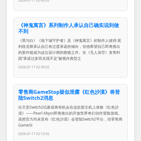
2026-07-17 02:45:02
《神鬼寓言》系列制作人承认自己确实说到做
不到
《黑与白》《地下城守护者》及《神鬼寓言》的制作人彼得·莫
利纽克斯承认自己有过度承诺的倾向，但他希望自己即将推出
的新作能成为这位设计师的救赎之作。在《无人深空》发售时
因“承诺过多而兑现不足”被视作典型之
2026-07-17 02:30:02
零售商GameStop疑似泄露《红色沙漠》将登
陆Switch2消息
任天堂Switch2玩家或将有机会在这款新主机上体验《红色沙
漠》——Pearl Abyss即将推出的开放世界奇幻动作冒险游戏。
虽然官方尚未宣布《红色沙漠》会登陆Switch2平台，但零售商
GameSt
2026-07-17 02:15:02