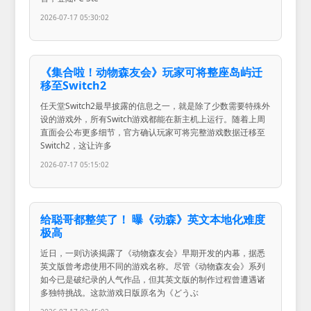
2026-07-17 05:30:02
《集合啦！动物森友会》玩家可将整座岛屿迁
移至Switch2
任天堂Switch2最早披露的信息之一，就是除了少数需要特殊外
设的游戏外，所有Switch游戏都能在新主机上运行。随着上周
直面会公布更多细节，官方确认玩家可将完整游戏数据迁移至
Switch2，这让许多
2026-07-17 05:15:02
给聪哥都整笑了！ 曝《动森》英文本地化难度
极高
近日，一则访谈揭露了《动物森友会》早期开发的内幕，据悉
英文版曾考虑使用不同的游戏名称。尽管《动物森友会》系列
如今已是破纪录的人气作品，但其英文版的制作过程曾遭遇诸
多独特挑战。这款游戏日版原名为《どうぶ