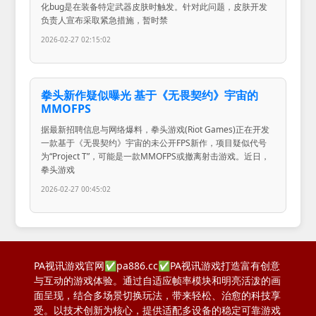
化bug是在装备特定武器皮肤时触发。针对此问题，皮肤开发
负责人宣布采取紧急措施，暂时禁
2026-02-27 02:15:02
拳头新作疑似曝光 基于《无畏契约》宇宙的
MMOFPS
据最新招聘信息与网络爆料，拳头游戏(Riot Games)正在开发
一款基于《无畏契约》宇宙的未公开FPS新作，项目疑似代号
为“Project T”，可能是一款MMOFPS或撤离射击游戏。近日，
拳头游戏
2026-02-27 00:45:02
PA视讯游戏官网✅pa886.cc✅PA视讯游戏打造富有创意
与互动的游戏体验。通过自适应帧率模块和明亮活泼的画
面呈现，结合多场景切换玩法，带来轻松、治愈的科技享
受。以技术创新为核心，提供适配多设备的稳定可靠游戏