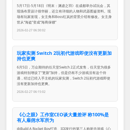
5月17日-5月18日《明末：渊虚之羽》在成都举办试玩会，其
现场布景设计很华丽，还立有详细的人物和武器图鉴资料。现
场有玩家发现，女主角和Boss红岚的背景介绍有修改。女主身
世从“海盗”变成“海商保镖”
2026-02-27 06:30:02
玩家实测 Switch 2玩初代游戏即使没有更新加
持也更爽
6月5日，万众期待的任天堂Switch 2正式发售，任天堂为很多
游戏特别增设了“更新”加持，但是仍有不少游戏没有这个待
遇，经过已经入手主机的玩家实测，Switch 2玩初代游戏即使
没有更新加持也更爽。
2026-02-27 06:15:02
《心之眼》工作室CEO谈大量差评 称100%是
有人雇佣水军所为
由Build A Rocket Boy打造、IOI发行的第三人称射击游戏《心