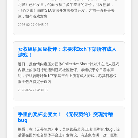
之眼》已经发售，然而收获了多半差评的评价，引发热议，
·《心之眼》由前GTA资深开发者领导开发，之前一直备受关
注，如今游戏发售
2026-02-27 04:45:02
女权组织回应批评：未要求Itch下架所有成人
游戏！
近日，反色情内容压力团体Collective Shout针对其在成人游戏
内容上的激烈行动遭到游戏社区批评。该组织于今日发布声
明，否认曾呼吁Itch下架其平台上所有成人游戏，称其目标仅
限于包含特定争议内
2026-02-27 04:30:02
手里的奖杯会变大！ 《无畏契约》突现滑稽
bug
据悉，在《无畏契约》中，某款饰品道具出现"巨型化"bug，该
话题在国外社交媒体平台上引发热议。有迹象表明，这一巨型