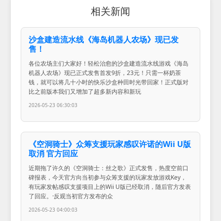
相关新闻
沙盒建造流水线《海岛机器人农场》现已发
售！
各位农场主们大家好！轻松治愈的沙盒建造流水线游戏《海岛
机器人农场》现已正式发售首发9折，23元！只需一杯奶茶
钱，就可以将几十小时的快乐沙盒种田时光带回家！正式版对
比之前版本我们又增加了超多新内容和新玩
2026-05-23 06:30:03
《空洞骑士》众筹支援玩家感叹许诺的Wii U版
取消 官方回应
近期拖了许久的《空洞骑士：丝之歌》正式发售，热度空前口
碑报表，今天官方向当初参与众筹支援的玩家发放游戏Key，
有玩家发帖感叹支援项目上的Wii U版已经取消，随后官方发表
了回应。·反观当初官方发布的众
2026-05-23 04:00:03