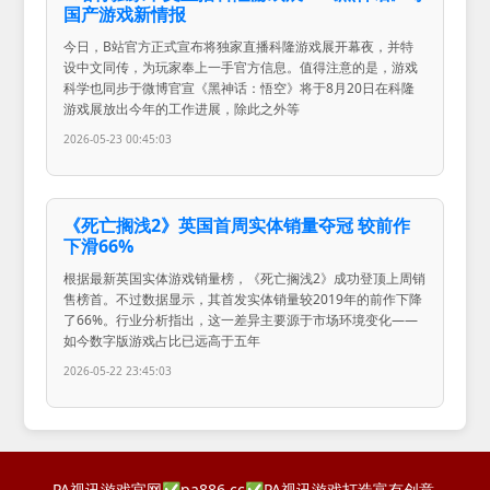
国产游戏新情报
今日，B站官方正式宣布将独家直播科隆游戏展开幕夜，并特
设中文同传，为玩家奉上一手官方信息。值得注意的是，游戏
科学也同步于微博官宣《黑神话：悟空》将于8月20日在科隆
游戏展放出今年的工作进展，除此之外等
2026-05-23 00:45:03
《死亡搁浅2》英国首周实体销量夺冠 较前作
下滑66%
根据最新英国实体游戏销量榜，《死亡搁浅2》成功登顶上周销
售榜首。不过数据显示，其首发实体销量较2019年的前作下降
了66%。行业分析指出，这一差异主要源于市场环境变化——
如今数字版游戏占比已远高于五年
2026-05-22 23:45:03
PA视讯游戏官网✅pa886.cc✅PA视讯游戏打造富有创意