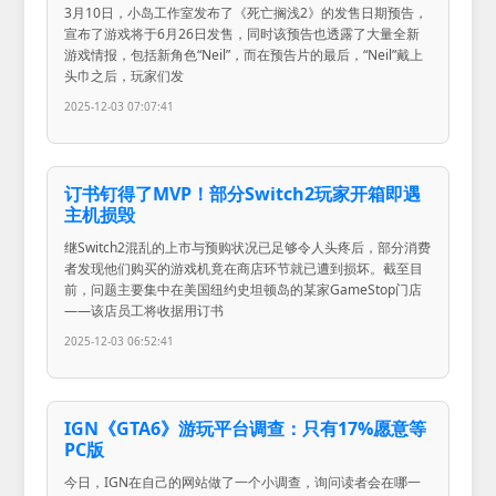
3月10日，小岛工作室发布了《死亡搁浅2》的发售日期预告，
宣布了游戏将于6月26日发售，同时该预告也透露了大量全新
游戏情报，包括新角色“Neil”，而在预告片的最后，“Neil”戴上
头巾之后，玩家们发
2025-12-03 07:07:41
订书钉得了MVP！部分Switch2玩家开箱即遇
主机损毁
继Switch2混乱的上市与预购状况已足够令人头疼后，部分消费
者发现他们购买的游戏机竟在商店环节就已遭到损坏。截至目
前，问题主要集中在美国纽约史坦顿岛的某家GameStop门店
——该店员工将收据用订书
2025-12-03 06:52:41
IGN《GTA6》游玩平台调查：只有17%愿意等
PC版
今日，IGN在自己的网站做了一个小调查，询问读者会在哪一