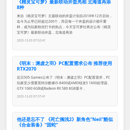
《精灵宝可梦》最新联动井盖亮相 北海道再添
8种
来自《精灵宝可梦》主题联动的井盖计划自2018年12月启动，
迄今为止早已经超过200个，而且每一个井盖的设计都不重
样，成为玩家粉丝打卡的热点，今天宝可梦社再次公布《精灵
宝可梦》最新联动井盖，北海道再添
2025-12-03 07:52:41
《明末：渊虚之羽》PC配置需求公布 推荐使用
RTX2070
近日505 Games公布了《明末：渊虚之羽》PC配置需求，PC
玩家至少需要英特尔酷睿i5-8400或AMD锐龙5 1600处理器、
GTX 1060 6GB或Radeon RX 580 8GB显卡，
2025-12-03 07:37:41
他还是忘不了 《死亡搁浅2》新角色“Neil”酷似
《合金装备》“固蛇”